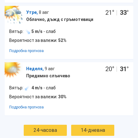
21
°
|
33
°
Утре,
8 авг
Облачно, дъжд с гръмотевици
Вятър:
5 m/s
- слаб
Вероятност за валежи:
52%
Подробна прогноза
20
°
|
31
°
Неделя,
9 авг
Предимно слънчево
Вятър:
4 m/s
- слаб
Вероятност за валежи:
30%
Подробна прогноза
24-часова
14-дневна