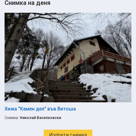
Снимка на деня
Хижа "Камен дел" във Витоша
Снимка:
Николай Василковски
Изпрати снимка