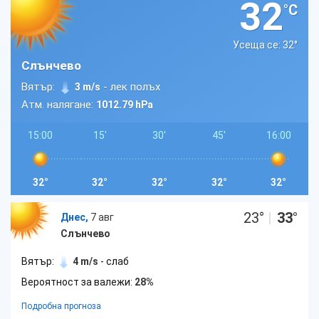
32
°C
Усеща се: 32
°
Слънчево
Вятър:
- лек полъх
3 m/s
Атм. налягане:
1012.79 hPa
15:00
15'
30'
45'
16:00
32°
32°
32°
32°
32°
23
°
|
33
°
Днес,
7 авг
Слънчево
Вятър:
4 m/s
- слаб
Вероятност за валежи:
28%
Подробна прогноза