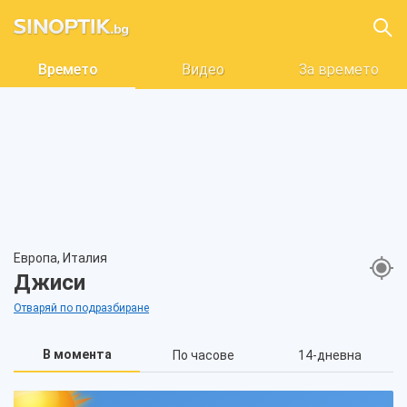
Времето
Видео
За времето
Европа, Италия
Джиси
Отваряй по подразбиране
В момента
По часове
14-дневна