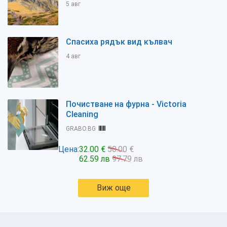
5 авг
Спасиха рядък вид кълвач
4 авг
Почистване на фурна - Victoria
Cleaning
GRABO.BG
Цена:
32.00 €
50.00 €
62.59 лв
97.79 лв
Виж още