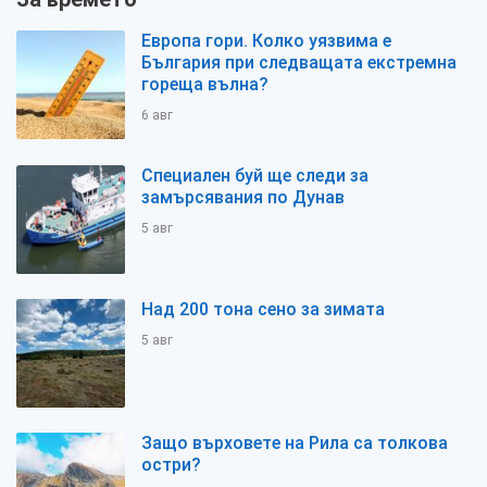
Европа гори. Колко уязвима е
България при следващата екстремна
гореща вълна?
6 авг
Специален буй ще следи за
замърсявания по Дунав
5 авг
Над 200 тона сено за зимата
5 авг
Защо върховете на Рила са толкова
остри?