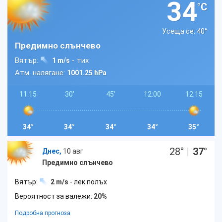
34
°C
Усеща се: 40
°
Предимно слънчево
Вятър:
- тих
1 m/s
Атм. налягане:
1001.25 hPa
11:15
30'
45'
12:00
12:15
34°
34°
34°
34°
35°
28
°
|
37
°
Днес,
10 авг
Предимно слънчево
Вятър:
2 m/s
- лек полъх
Вероятност за валежи:
20%
Подробна прогноза