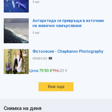
9 авг
Антарктида се превръща в източник
на живачно замърсяване
9 авг
Фотосесия - Chapkanov Photography
GRABO.BG
Цена:
79.90 €
128.00 €
Виж още
Снимка на деня