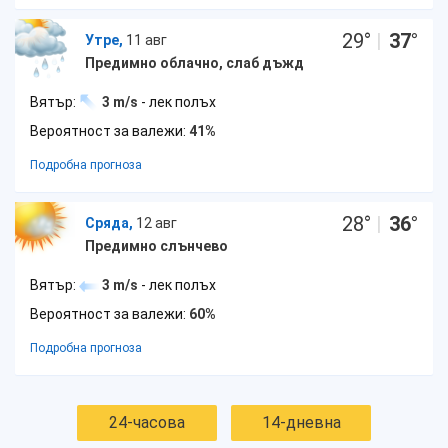
29
°
|
37
°
Утре,
11 авг
Предимно облачно, слаб дъжд
Вятър:
3 m/s
- лек полъх
Вероятност за валежи:
41%
Подробна прогноза
28
°
|
36
°
Сряда,
12 авг
Предимно слънчево
Вятър:
3 m/s
- лек полъх
Вероятност за валежи:
60%
Подробна прогноза
24-часова
14-дневна