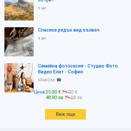
5 авг
Спасиха рядък вид кълвач
4 авг
Семейна фотосесия - Студио Фото
Видео Елит - София
GRABO.BG
Цена:
25.00 €
39.00 €
48.90 лв
76.28 лв
Виж още