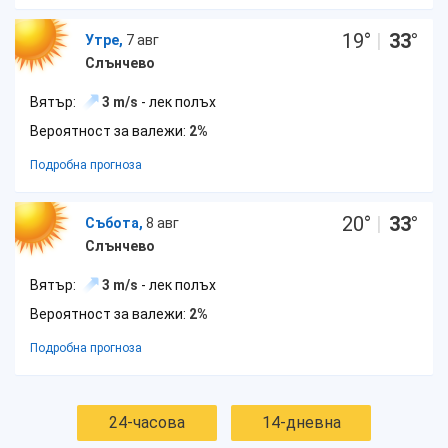
19
°
|
33
°
Утре,
7 авг
Слънчево
Вятър:
3 m/s
- лек полъх
Вероятност за валежи:
2%
Подробна прогноза
20
°
|
33
°
Събота,
8 авг
Слънчево
Вятър:
3 m/s
- лек полъх
Вероятност за валежи:
2%
Подробна прогноза
24-часова
14-дневна