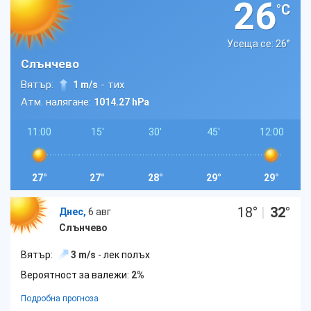
26
°C
Усеща се: 26
°
Слънчево
Вятър:
- тих
1 m/s
Атм. налягане:
1014.27 hPa
11:00
15'
30'
45'
12:00
27°
27°
28°
29°
29°
18
°
|
32
°
Днес,
6 авг
Слънчево
Вятър:
3 m/s
- лек полъх
Вероятност за валежи:
2%
Подробна прогноза