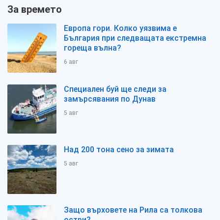
За времето
Европа гори. Колко уязвима е
България при следващата екстремна
гореща вълна?
6 авг
Специален буй ще следи за
замърсявания по Дунав
5 авг
Над 200 тона сено за зимата
5 авг
Защо върховете на Рила са толкова
остри?