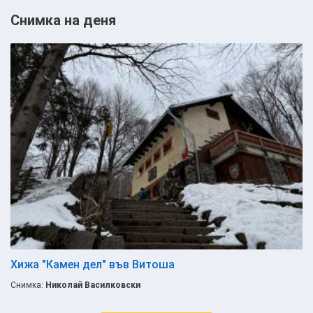
Снимка на деня
Хижа "Камен дел" във Витоша
Снимка:
Николай Василковски