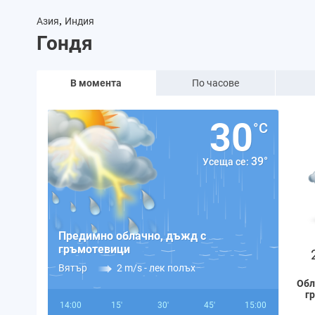
,
Азия
Индия
Гондя
В момента
По часове
30
°C
39°
Усеща се:
Предимно облачно, дъжд с
гръмотевици
Вятър
2 m/s -
лек полъх
Обл
г
14:00
15'
30'
45'
15:00