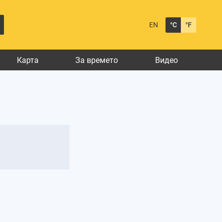
EN
°C
°F
Карта
За времето
Видео