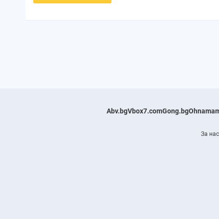
Abv.bg
Vbox7.com
Gong.bg
Ohnamam
За нас