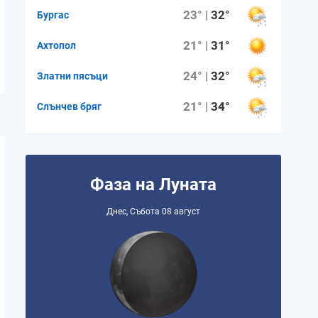
23° |
32°
Бургас
21° |
31°
Ахтопол
24° |
32°
Златни пясъци
21° |
34°
Слънчев бряг
Фаза на Луната
Днес, Събота 08 август