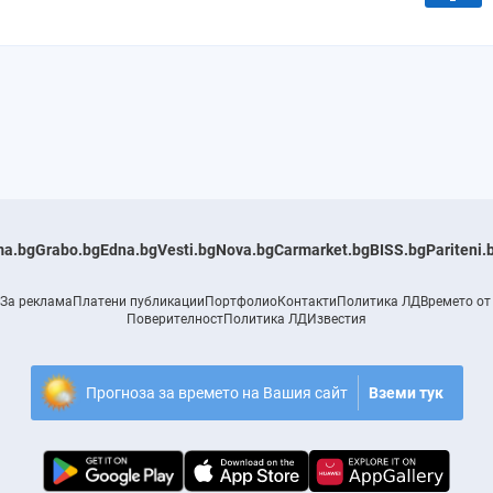
a.bg
Grabo.bg
Edna.bg
Vesti.bg
Nova.bg
Carmarket.bg
BISS.bg
Pariteni.
За реклама
Платени публикации
Портфолио
Контакти
Политика ЛД
Времето от
Поверителност
Политика ЛД
Известия
Прогноза за времето на Вашия сайт
Вземи тук