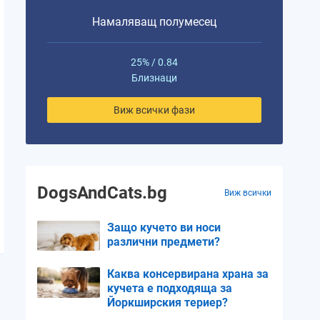
Намаляващ полумесец
25% / 0.84
Близнаци
Виж всички фази
DogsAndCats.bg
Виж всички
Защо кучето ви носи
различни предмети?
Каква консервирана храна за
кучета е подходяща за
Йоркширския териер?