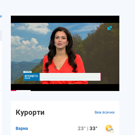
е
Курорти
Виж всички
23° |
33°
Варна