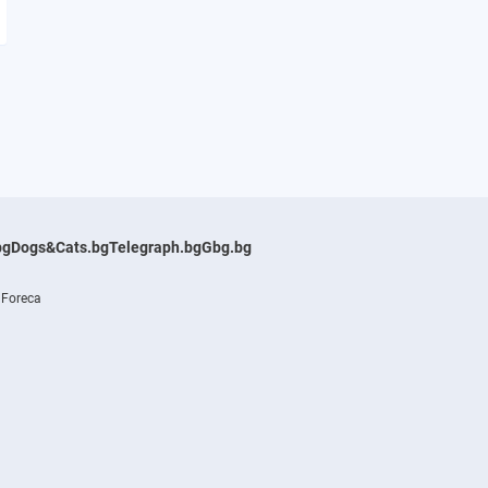
bg
Dogs&Cats.bg
Telegraph.bg
Gbg.bg
 Foreca