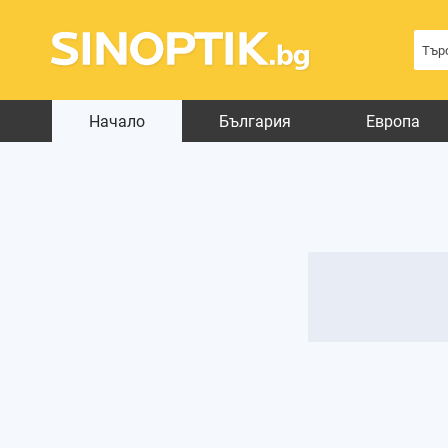
Начало
България
Европа