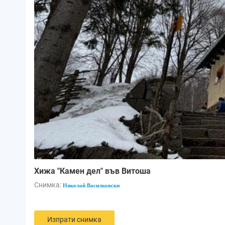
Хижа "Камен дел" във Витоша
Снимка:
Николай Василковски
Изпрати снимка