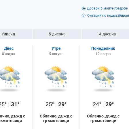
Добави в моите градове
Отваряй по подразбиран
Уикенд
5-дневна
14-дневна
Днес
Утре
Понеделник
8 август
9 август
10 август
25°
|
31°
25°
|
29°
24°
|
29°
ачно, дъжд с
Облачно, дъжд с
Облачно, дъжд с
ръмотевици
гръмотевици
гръмотевици