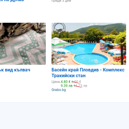
преди 3 дни
ък вид кълвач
Басейн край Пловдив - Комплекс
Тракийски стан
Цена:
4.80 €
6.00 €
9.39 лв
11.73 лв
Grabo.bg