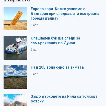
Европа гори. Колко уязвима е
България при следващата екстремна
гореща вълна?
6 авг
Специален буй ще следи за
замърсявания по Дунав
5 авг
Над 200 тона сено за зимата
5 авг
Защо върховете на Рила са толкова
остри?