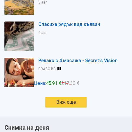
5 авг
Спасиха рядък вид кълвач
4 авг
Релакс с 4 масажа - Secret's Vision
GRABO.BG
Цена:
45.91 €
217.30 €
Виж още
Снимка на деня