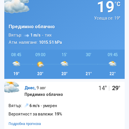
19
°C
Усеща се: 19
°
Предимно облачно
Вятър:
- тих
1 m/s
Атм. налягане:
1015.51 hPa
08:45
09:00
15'
30'
09:45
19°
20°
20°
21°
22°
14
°
|
29
°
Днес,
9 авг
Предимно облачно
Вятър:
6 m/s
- умерен
Вероятност за валежи:
19%
Подробна прогноза