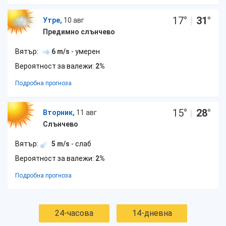
17
°
|
31
°
Утре,
10 авг
Предимно слънчево
Вятър:
6 m/s
- умерен
Вероятност за валежи:
2%
Подробна прогноза
15
°
|
28
°
Вторник,
11 авг
Слънчево
Вятър:
5 m/s
- слаб
Вероятност за валежи:
2%
Подробна прогноза
24-часова
14-дневна