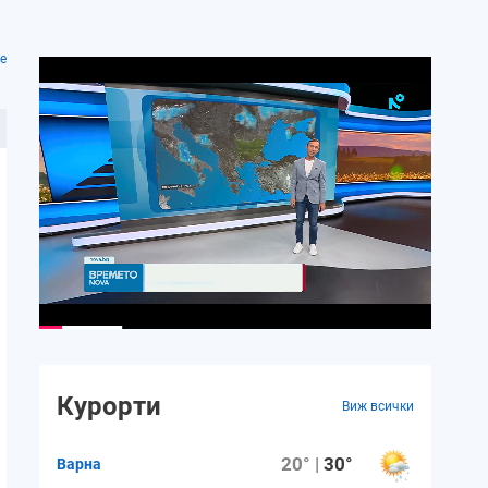
е
Курорти
Виж всички
20° |
30°
Варна