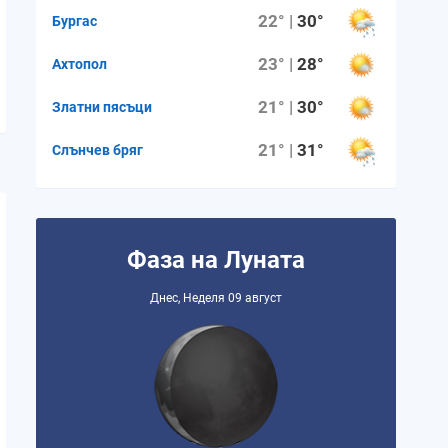
22° |
30°
Бургас
23° |
28°
Ахтопол
21° |
30°
Златни пясъци
21° |
31°
Слънчев бряг
Фаза на Луната
Днес, Неделя 09 август