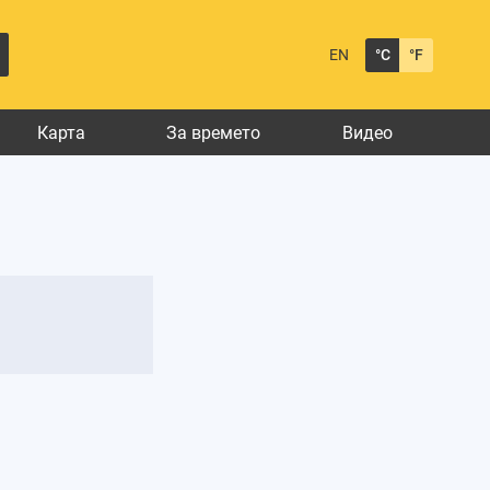
EN
°C
°F
Карта
За времето
Видео