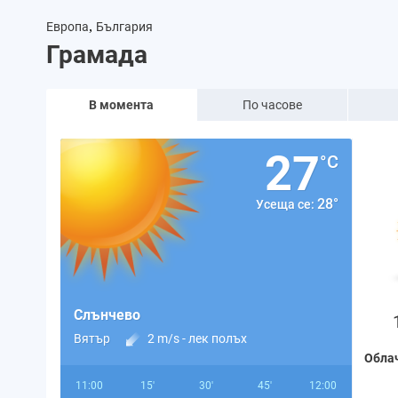
,
Европа
България
Грамада
В момента
По часове
27
°C
28°
Усеща се:
Слънчево
Вятър
2 m/s -
лек полъх
Обла
11:00
15'
30'
45'
12:00