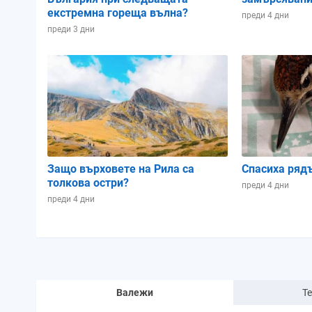
екстремна гореща вълна?
преди 4 дни
преди 3 дни
Защо върховете на Рила са
Спасиха ряд
толкова остри?
преди 4 дни
преди 4 дни
Валежи
Т