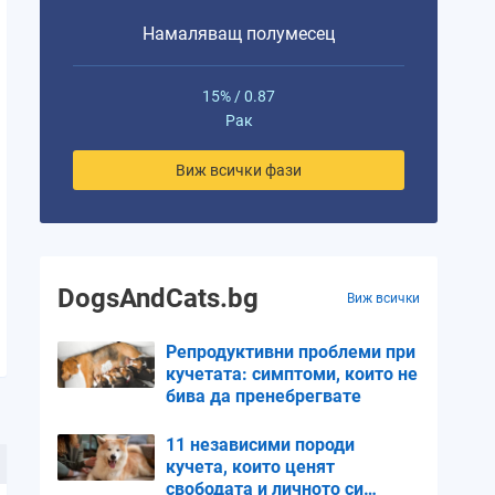
Намаляващ полумесец
15% / 0.87
Рак
Виж всички фази
DogsAndCats.bg
Виж всички
Репродуктивни проблеми при
кучетата: симптоми, които не
бива да пренебрегвате
11 независими породи
кучета, които ценят
свободата и личното си