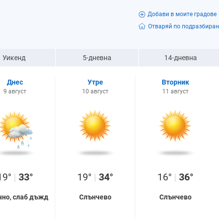
Добави в моите градове
Отваряй по подразбиран
Уикенд
5-дневна
14-дневна
Днес
Утре
Вторник
9 август
10 август
11 август
19°
|
33°
19°
|
34°
16°
|
36°
чно, слаб дъжд
Слънчево
Слънчево