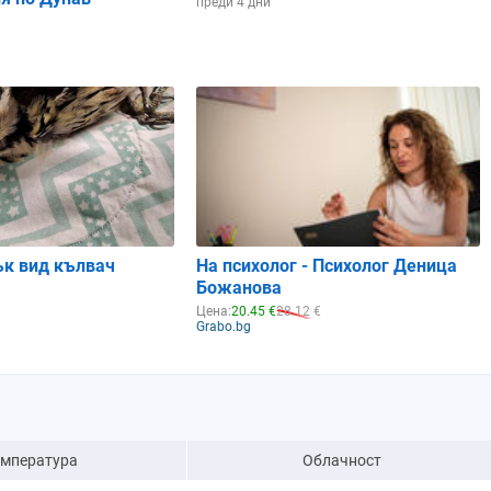
преди 4 дни
ък вид кълвач
На психолог - Психолог Деница
Божанова
Цена:
20.45 €
28.12 €
Grabo.bg
емпература
Облачност