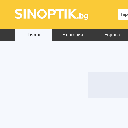
Начало
България
Европа