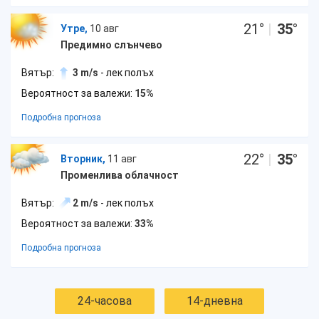
21
°
|
35
°
Утре,
10 авг
Предимно слънчево
Вятър:
3 m/s
- лек полъх
Вероятност за валежи:
15%
Подробна прогноза
22
°
|
35
°
Вторник,
11 авг
Променлива облачност
Вятър:
2 m/s
- лек полъх
Вероятност за валежи:
33%
Подробна прогноза
24-часова
14-дневна