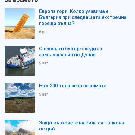
Европа гори. Колко уязвима е
България при следващата екстремна
гореща вълна?
6 авг
Специален буй ще следи за
замърсявания по Дунав
5 авг
Над 200 тона сено за зимата
5 авг
Защо върховете на Рила са толкова
остри?