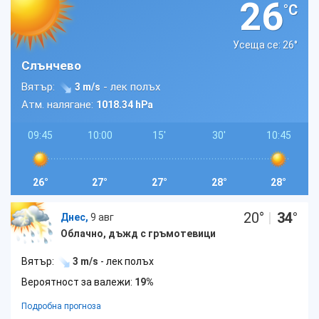
26
°C
Усеща се: 26
°
Слънчево
Вятър:
- лек полъх
3 m/s
Атм. налягане:
1018.34 hPa
09:45
10:00
15'
30'
10:45
26°
27°
27°
28°
28°
20
°
|
34
°
Днес,
9 авг
Облачно, дъжд с гръмотевици
Вятър:
3 m/s
- лек полъх
Вероятност за валежи:
19%
Подробна прогноза