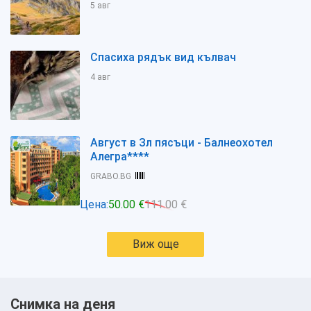
5 авг
Спасиха рядък вид кълвач
4 авг
Август в Зл пясъци - Балнеохотел
Алегра****
GRABO.BG
Цена:
50.00 €
111.00 €
Виж още
Снимка на деня