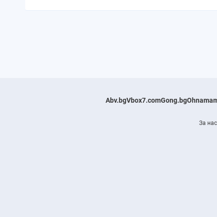
Abv.bg
Vbox7.com
Gong.bg
Ohnamam
За нас