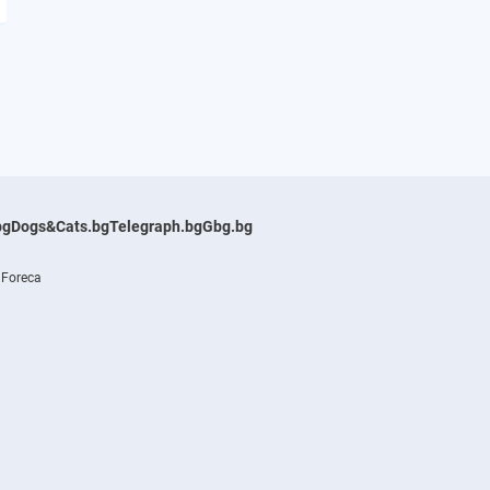
bg
Dogs&Cats.bg
Telegraph.bg
Gbg.bg
 Foreca