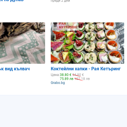
преди 2 дни
ък вид кълвач
Коктейлни хапки - Рая Кетъринг
Цена:
38.80 €
54.80 €
75.89 лв
107.18 лв
Grabo.bg