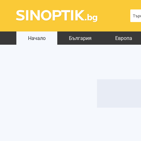
Начало
България
Европа