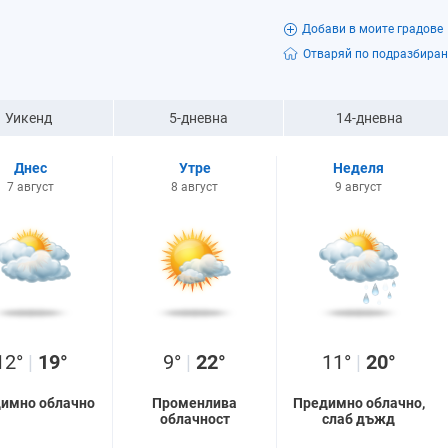
Добави в моите градове
Отваряй по подразбиран
Уикенд
5-дневна
14-дневна
Днес
Утре
Неделя
7 август
8 август
9 август
12°
|
19°
9°
|
22°
11°
|
20°
имно облачно
Променлива
Предимно облачно,
облачност
слаб дъжд