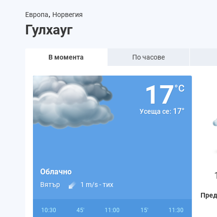
,
Европа
Норвегия
Гулхауг
В момента
По часове
17
°C
17°
Усеща се:
Облачно
Вятър
1 m/s -
тих
Пред
10:30
45'
11:00
15'
11:30