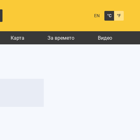
EN
°C
°F
Карта
За времето
Видео