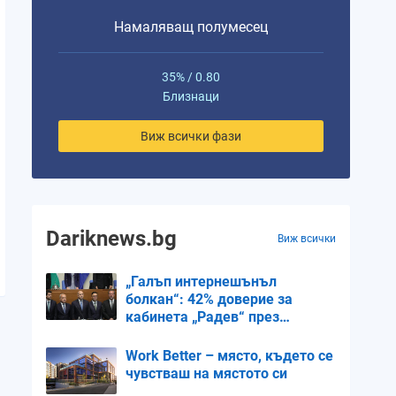
Намаляващ полумесец
35% / 0.80
Близнаци
Виж всички фази
Dariknews.bg
Виж всички
„Галъп интернешънъл
болкан“: 42% доверие за
кабинета „Радев“ през
първите 100 дни
Work Better – място, където се
чувстваш на мястото си