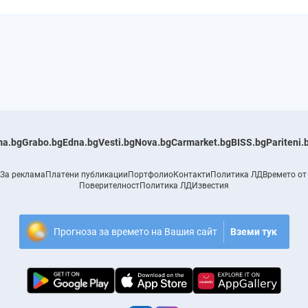
a.bg
Grabo.bg
Edna.bg
Vesti.bg
Nova.bg
Carmarket.bg
BISS.bg
Pariteni.
За реклама
Платени публикации
Портфолио
Контакти
Политика ЛД
Времето от
Поверителност
Политика ЛД
Известия
Прогноза за времето на Вашия сайт
Вземи тук