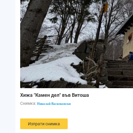
Хижа "Камен дел" във Витоша
Снимка:
Николай Василковски
Изпрати снимка