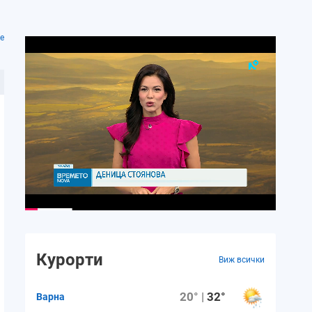
е
Курорти
Виж всички
20° |
32°
Варна