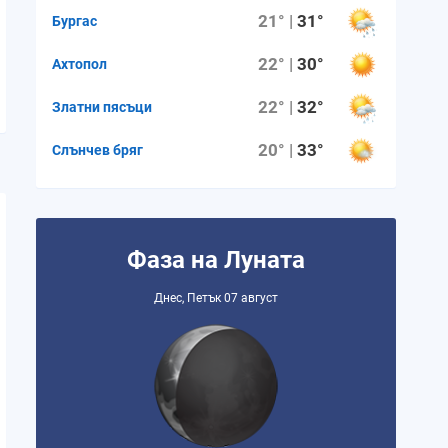
21° |
31°
Бургас
22° |
30°
Ахтопол
22° |
32°
Златни пясъци
20° |
33°
Слънчев бряг
Фаза на Луната
Днес, Петък 07 август