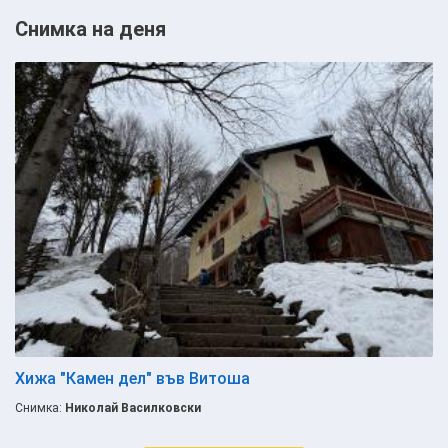
Снимка на деня
Хижа "Камен дел" във Витоша
Снимка:
Николай Василковски