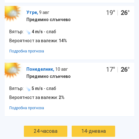
19
°
|
26
°
Утре,
9 авг
Предимно слънчево
Вятър:
4 m/s
- слаб
Вероятност за валежи:
14%
Подробна прогноза
17
°
|
26
°
Понеделник,
10 авг
Предимно слънчево
Вятър:
5 m/s
- слаб
Вероятност за валежи:
2%
Подробна прогноза
24-часова
14-дневна