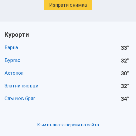
Изпрати снимка
Курорти
Варна
33
°
Бургас
32
°
Ахтопол
30
°
Златни пясъци
32
°
Слънчев бряг
34
°
Към пълната версия на сайта