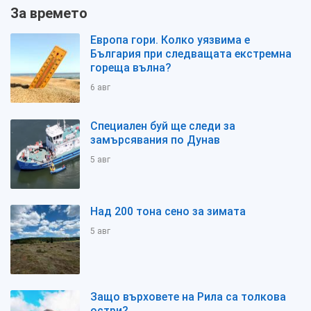
За времето
Европа гори. Колко уязвима е
България при следващата екстремна
гореща вълна?
6 авг
Специален буй ще следи за
замърсявания по Дунав
5 авг
Над 200 тона сено за зимата
5 авг
Защо върховете на Рила са толкова
остри?