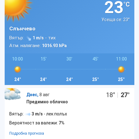
23
°C
Усеща се: 23
°
Слънчево
Вятър:
- тих
1 m/s
Атм. налягане:
1016.93 hPa
10:00
15'
30'
45'
11:00
24°
24°
24°
25°
25°
18
°
|
27
°
Днес,
8 авг
Предимно облачно
Вятър:
3 m/s
- лек полъх
Вероятност за валежи:
7%
Подробна прогноза