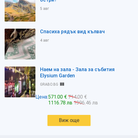
5 авг
Спасиха рядък вид кълвач
4 авг
Наем на зала - Зала за събития
Elysium Garden
GRABO.BG
Цена:
571.00 €
714.00 €
1116.78 лв
1396.46 лв
Виж още