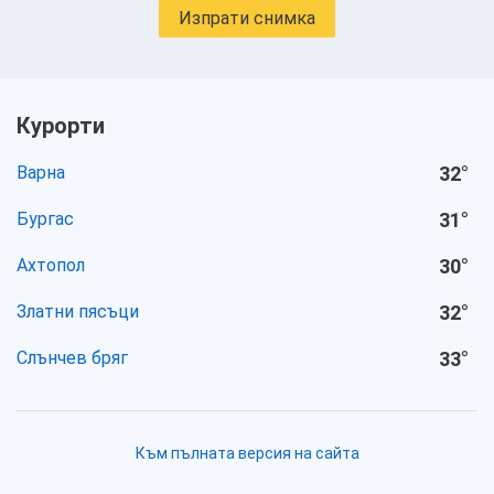
Изпрати снимка
Курорти
Варна
32
°
Бургас
31
°
Ахтопол
30
°
Златни пясъци
32
°
Слънчев бряг
33
°
Към пълната версия на сайта