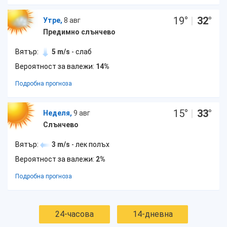
19
°
|
32
°
Утре,
8 авг
Предимно слънчево
Вятър:
5 m/s
- слаб
Вероятност за валежи:
14%
Подробна прогноза
15
°
|
33
°
Неделя,
9 авг
Слънчево
Вятър:
3 m/s
- лек полъх
Вероятност за валежи:
2%
Подробна прогноза
24-часова
14-дневна