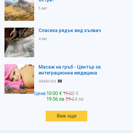
5 авг
Спасиха рядък вид кълвач
4 авг
Масаж на гръб - Център за
интеграционна медицина
GRABO.BG
Цена:
10.00 €
15.00 €
19.56 лв
29.34 лв
Виж още