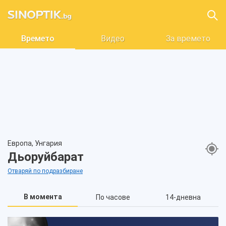
Времето
Видео
За времето
Европа, Унгария
Дьоруйбарат
Отваряй по подразбиране
В момента
По часове
14-дневна