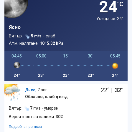
24
°C
Усеща се: 24
°
Ясно
Вятър:
- слаб
5 m/s
Атм. налягане:
1015.32 hPa
04:45
05:00
15'
30'
05:45
24°
23°
23°
23°
24°
22
°
|
32
°
Днес,
7 авг
Облачно, слаб дъжд
Вятър:
7 m/s
- умерен
Вероятност за валежи:
30%
Подробна прогноза