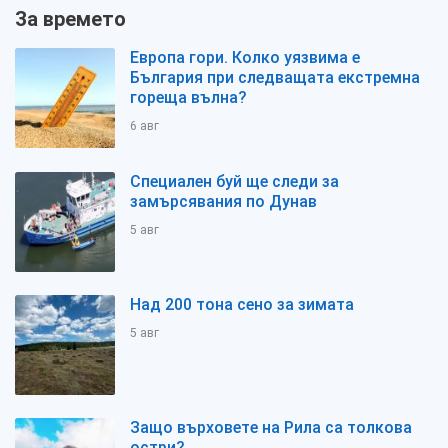
За времето
Европа гори. Колко уязвима е
България при следващата екстремна
гореща вълна?
6 авг
Специален буй ще следи за
замърсявания по Дунав
5 авг
Над 200 тона сено за зимата
5 авг
Защо върховете на Рила са толкова
остри?