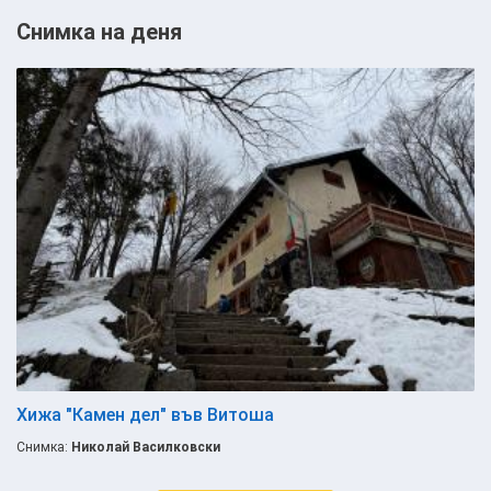
Снимка на деня
Хижа "Камен дел" във Витоша
Снимка:
Николай Василковски