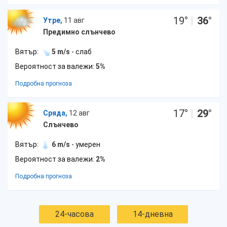
19
°
|
36
°
Утре,
11 авг
Предимно слънчево
Вятър:
5 m/s
- слаб
Вероятност за валежи:
5%
Подробна прогноза
17
°
|
29
°
Сряда,
12 авг
Слънчево
Вятър:
6 m/s
- умерен
Вероятност за валежи:
2%
Подробна прогноза
24-часова
14-дневна