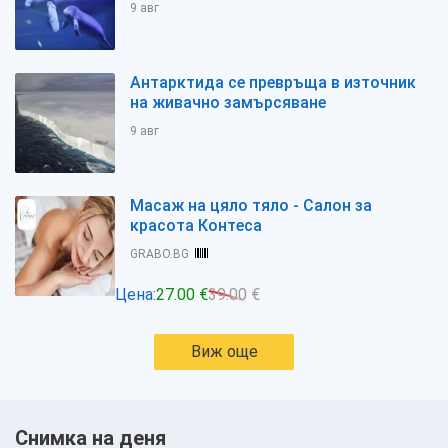
9 авг
Антарктида се превръща в източник
на живачно замърсяване
9 авг
Масаж на цяло тяло - Салон за
красота Контеса
GRABO.BG
Цена:
27.00 €
39.00 €
Виж още
Снимка на деня