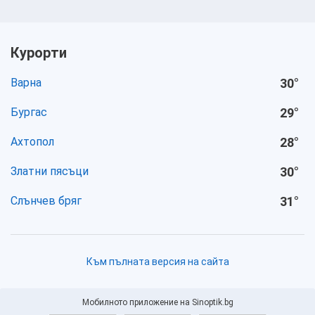
Курорти
Варна
30
°
Бургас
29
°
Ахтопол
28
°
Златни пясъци
30
°
Слънчев бряг
31
°
Към пълната версия на сайта
Мобилното приложение на Sinoptik.bg