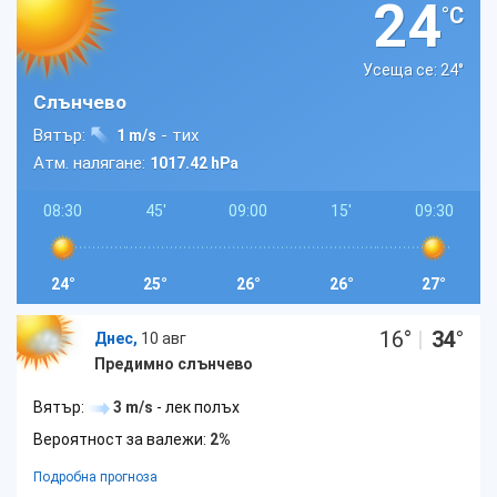
24
°C
Усеща се: 24
°
Слънчево
Вятър:
- тих
1 m/s
Атм. налягане:
1017.42 hPa
08:30
45'
09:00
15'
09:30
24°
25°
26°
26°
27°
16
°
|
34
°
Днес,
10 авг
Предимно слънчево
Вятър:
3 m/s
- лек полъх
Вероятност за валежи:
2%
Подробна прогноза