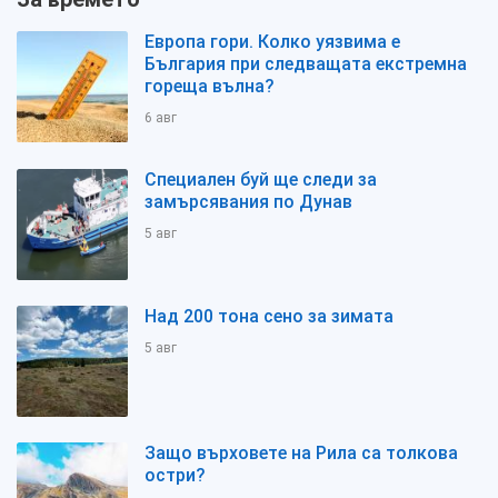
Европа гори. Колко уязвима е
България при следващата екстремна
гореща вълна?
6 авг
Специален буй ще следи за
замърсявания по Дунав
5 авг
Над 200 тона сено за зимата
5 авг
Защо върховете на Рила са толкова
остри?