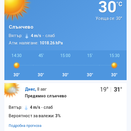
30
°C
Усеща се: 30
°
Слънчево
Вятър:
- слаб
4 m/s
Атм. налягане:
1018.26 hPa
14:30
45'
15:00
15'
15:30
30°
30°
30°
30°
30°
19
°
|
31
°
Днес,
8 авг
Предимно слънчево
Вятър:
4 m/s
- слаб
Вероятност за валежи:
3%
Подробна прогноза