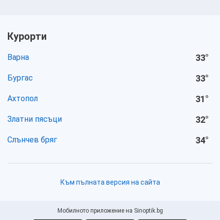
Курорти
Варна
33
°
Бургас
33
°
Ахтопол
31
°
Златни пясъци
32
°
Слънчев бряг
34
°
Към пълната версия на сайта
Мобилното приложение на Sinoptik.bg