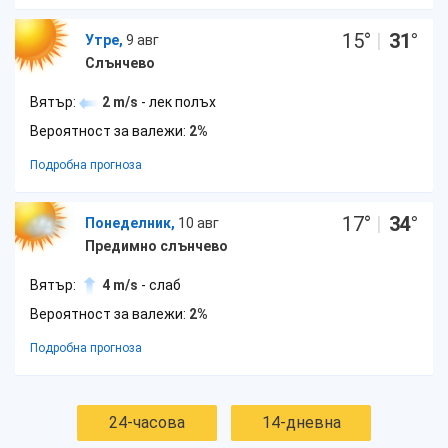
15
°
|
31
°
Утре,
9 авг
Слънчево
Вятър:
2 m/s
- лек полъх
Вероятност за валежи:
2%
Подробна прогноза
17
°
|
34
°
Понеделник,
10 авг
Предимно слънчево
Вятър:
4 m/s
- слаб
Вероятност за валежи:
2%
Подробна прогноза
24-часова
14-дневна