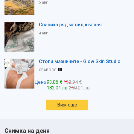
5 авг
Спасиха рядък вид кълвач
4 авг
Стопи мазнините - Glow Skin Studio
GRABO.BG
Цена:
93.06 €
132.94 €
182.01 лв
260.01 лв
Виж още
Снимка на деня