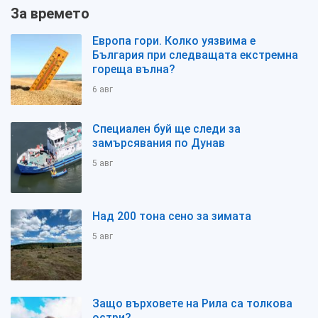
За времето
Европа гори. Колко уязвима е
България при следващата екстремна
гореща вълна?
6 авг
Специален буй ще следи за
замърсявания по Дунав
5 авг
Над 200 тона сено за зимата
5 авг
Защо върховете на Рила са толкова
остри?