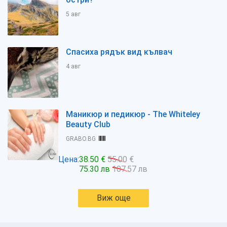
5 авг
Спасиха рядък вид кълвач
4 авг
Маникюр и педикюр - The Whiteley
Beauty Club
GRABO.BG
Цена:
38.50 €
55.00 €
75.30 лв
107.57 лв
Виж още