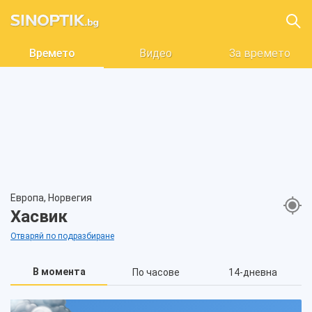
Времето
Видео
За времето
Европа, Норвегия
Хасвик
Отваряй по подразбиране
В момента
По часове
14-дневна