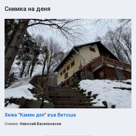
Снимка на деня
Хижа "Камен дел" във Витоша
Снимка:
Николай Василковски