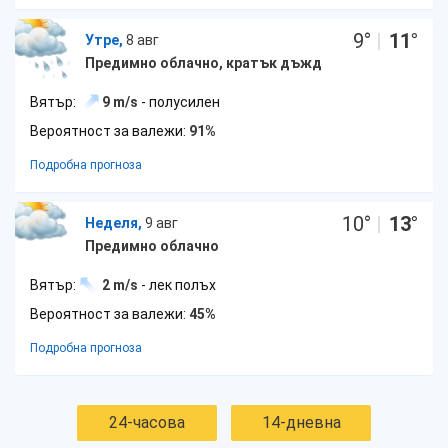
9
°
|
11
°
Утре,
8 авг
Предимно облачно, кратък дъжд
Вятър:
9 m/s
- полусилен
Вероятност за валежи:
91%
Подробна прогноза
10
°
|
13
°
Неделя,
9 авг
Предимно облачно
Вятър:
2 m/s
- лек полъх
Вероятност за валежи:
45%
Подробна прогноза
24-часова
14-дневна