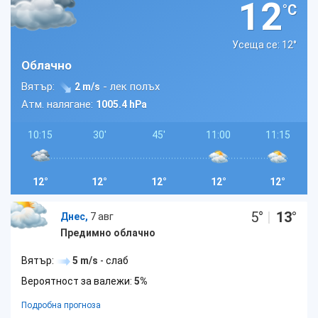
12
°C
Усеща се: 12
°
Облачно
Вятър:
- лек полъх
2 m/s
Атм. налягане:
1005.4 hPa
10:15
30'
45'
11:00
11:15
12°
12°
12°
12°
12°
5
°
|
13
°
Днес,
7 авг
Предимно облачно
Вятър:
5 m/s
- слаб
Вероятност за валежи:
5%
Подробна прогноза