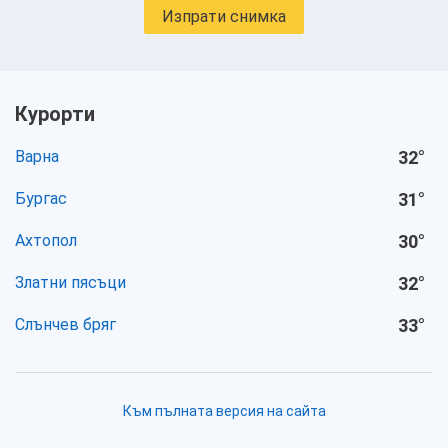
Изпрати снимка
Курорти
Варна
32
°
Бургас
31
°
Ахтопол
30
°
Златни пясъци
32
°
Слънчев бряг
33
°
Към пълната версия на сайта