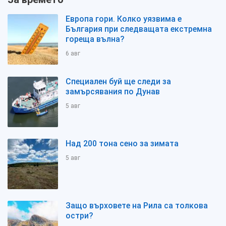
Европа гори. Колко уязвима е
България при следващата екстремна
гореща вълна?
6 авг
Специален буй ще следи за
замърсявания по Дунав
5 авг
Над 200 тона сено за зимата
5 авг
Защо върховете на Рила са толкова
остри?