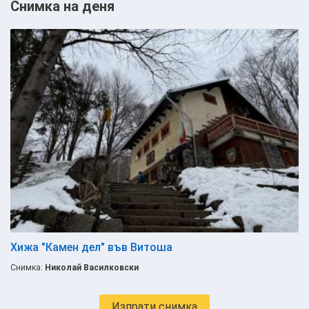
Снимка на деня
Хижа "Камен дел" във Витоша
Снимка:
Николай Василковски
Изпрати снимка