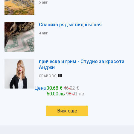
5 авг
Спасиха рядък вид кълвач
4 авг
прическа и грим - Студио за красота
Анджи
GRABO.BG
Цена:
30.68 €
46.02 €
60.00 лв
90.01 лв
Виж още