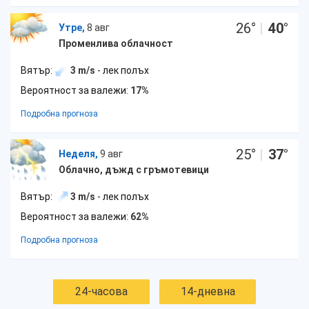
26
°
|
40
°
Утре,
8 авг
Променлива облачност
Вятър:
3 m/s
- лек полъх
Вероятност за валежи:
17%
Подробна прогноза
25
°
|
37
°
Неделя,
9 авг
Облачно, дъжд с гръмотевици
Вятър:
3 m/s
- лек полъх
Вероятност за валежи:
62%
Подробна прогноза
24-часова
14-дневна