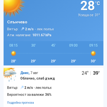
28
°C
Усеща се: 31
°
Слънчево
Вятър:
- лек полъх
2 m/s
Атм. налягане:
1011.67 hPa
08:15
30'
45'
09:00
09:15
28°
29°
29°
29°
30°
24
°
|
39
°
Днес,
7 авг
Облачно, слаб дъжд
Вятър:
2 m/s
- лек полъх
Вероятност за валежи:
36%
Подробна прогноза