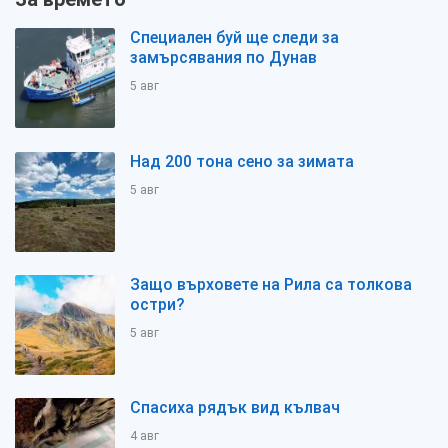
Специален буй ще следи за
замърсявания по Дунав
5 авг
Над 200 тона сено за зимата
5 авг
Защо върховете на Рила са толкова
остри?
5 авг
Спасиха рядък вид кълвач
4 авг