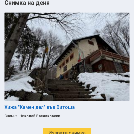
Снимка на деня
Хижа "Камен дел" във Витоша
Снимка:
Николай Василковски
Изпрати снимка