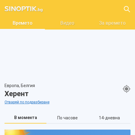
Времето
Видео
За времето
Европа, Белгия
Херент
Отваряй по подразбиране
В момента
По часове
14-дневна