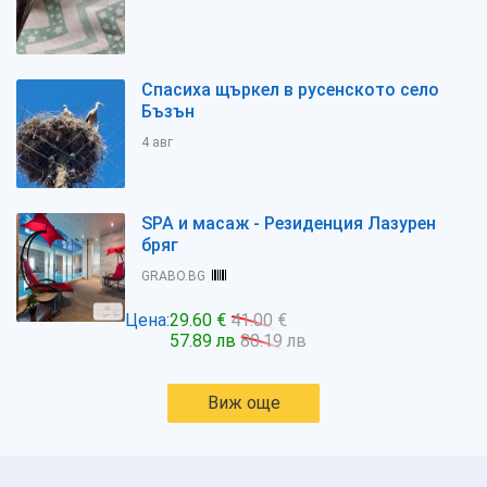
Спасиха щъркел в русенското село
Бъзън
4 авг
SPA и масаж - Резиденция Лазурен
бряг
GRABO.BG
Цена:
29.60 €
41.00 €
57.89 лв
80.19 лв
Виж още