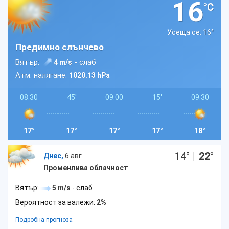
16
°C
Усеща се: 16
°
Предимно слънчево
Вятър:
- слаб
4 m/s
Атм. налягане:
1020.13 hPa
08:30
45'
09:00
15'
09:30
17°
17°
17°
17°
18°
14
°
|
22
°
Днес,
6 авг
Променлива облачност
Вятър:
5 m/s
- слаб
Вероятност за валежи:
2%
Подробна прогноза