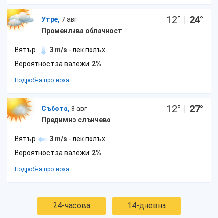
12
°
|
24
°
Утре,
7 авг
Променлива облачност
Вятър:
3 m/s
- лек полъх
Вероятност за валежи:
2%
Подробна прогноза
12
°
|
27
°
Събота,
8 авг
Предимно слънчево
Вятър:
3 m/s
- лек полъх
Вероятност за валежи:
2%
Подробна прогноза
24-часова
14-дневна