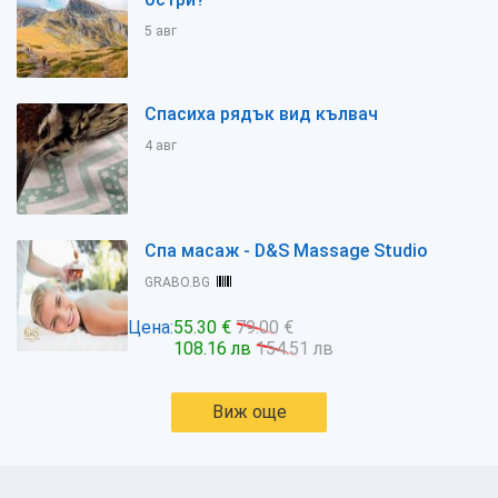
5 авг
Спасиха рядък вид кълвач
4 авг
Спа масаж - D&S Massage Studio
GRABO.BG
Цена:
55.30 €
79.00 €
108.16 лв
154.51 лв
Виж още