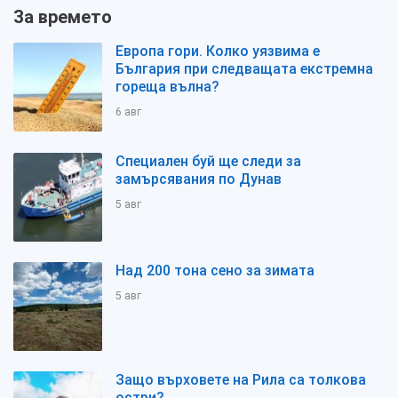
За времето
Европа гори. Колко уязвима е
България при следващата екстремна
гореща вълна?
6 авг
Специален буй ще следи за
замърсявания по Дунав
5 авг
Над 200 тона сено за зимата
5 авг
Защо върховете на Рила са толкова
остри?