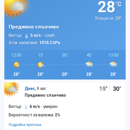
28
°C
Усеща се: 28
°
Предимно слънчево
Вятър:
- слаб
5 m/s
Атм. налягане:
1018.2 hPa
12:00
15'
30'
45'
13:00
28°
28°
28°
28°
28°
19
°
|
30
°
Днес,
8 авг
Предимно слънчево
Вятър:
6 m/s
- умерен
Вероятност за валежи:
2%
Подробна прогноза