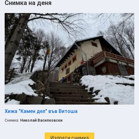
Снимка на деня
Хижа "Камен дел" във Витоша
Снимка:
Николай Василковски
Изпрати снимка