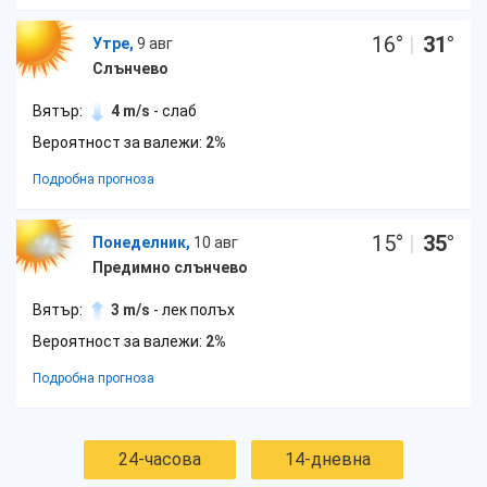
16
°
|
31
°
Утре,
9 авг
Слънчево
Вятър:
4 m/s
- слаб
Вероятност за валежи:
2%
Подробна прогноза
15
°
|
35
°
Понеделник,
10 авг
Предимно слънчево
Вятър:
3 m/s
- лек полъх
Вероятност за валежи:
2%
Подробна прогноза
24-часова
14-дневна