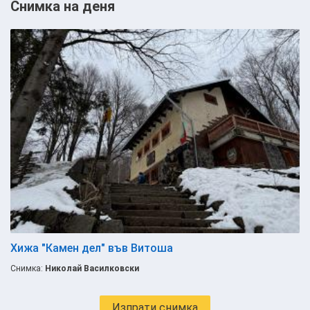
Снимка на деня
Хижа "Камен дел" във Витоша
Снимка:
Николай Василковски
Изпрати снимка