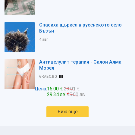
Спасиха щъркел в русенското село
Бъзън
4 авг
Антицелулит терапия - Салон Алма
Морел
GRABO.BG
Цена:
15.00 €
23.01 €
29.34 лв
45.00 лв
Виж още