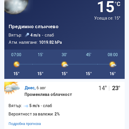
15
°C
Усеща се: 15
°
Предимно слънчево
Вятър:
- слаб
4 m/s
Атм. налягане:
1019.82 hPa
07:00
15'
30'
45'
08:00
15°
15°
15°
15°
16°
14
°
|
23
°
Днес,
6 авг
Променлива облачност
Вятър:
5 m/s
- слаб
Вероятност за валежи:
2%
Подробна прогноза