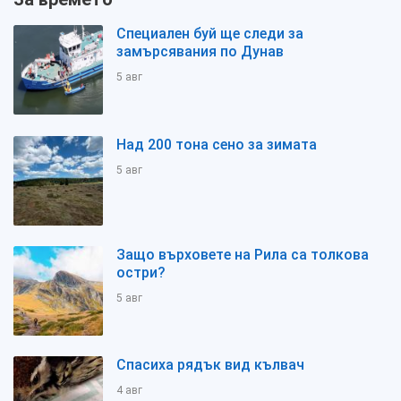
Специален буй ще следи за
замърсявания по Дунав
5 авг
Над 200 тона сено за зимата
5 авг
Защо върховете на Рила са толкова
остри?
5 авг
Спасиха рядък вид кълвач
4 авг