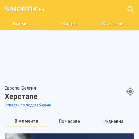
Времето
Видео
За времето
Европа, Белгия
Херстапе
Отваряй по подразбиране
В момента
По часове
14-дневна