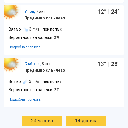
12
°
|
24
°
Утре,
7 авг
Предимно слънчево
Вятър:
3 m/s
- лек полъх
Вероятност за валежи:
2%
Подробна прогноза
13
°
|
28
°
Събота,
8 авг
Предимно слънчево
Вятър:
3 m/s
- лек полъх
Вероятност за валежи:
2%
Подробна прогноза
24-часова
14-дневна