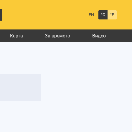
EN
°C
°F
Карта
За времето
Видео