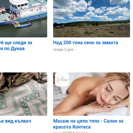
hPa
1017.24 hPa
1015.51 hPa
1013.55 hPa
1012.49 hPa
1013.43 hPa
30%
28%
24%
27%
42%
уй ще следи за
Над 200 тона сено за зимата
я по Дунав
13%
31%
50%
69%
3%
преди 3 дни
11:00
14:00
17:00
20:00
23:00
ък вид кълвач
Масаж на цяло тяло - Салон за
красота Контеса