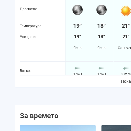
Прогноза:
19°
18°
21°
Температура:
19°
18°
21°
Усеща се:
Ясно
Ясно
Слънче
Вятър:
3 m/s
3 m/s
3 m/s
Пока
Вероятност за валежи:
2%
2%
2%
Количество валежи:
0.0 mm
0.0 mm
0.0 m
За времето
Вероятност за буря:
0%
0%
0%