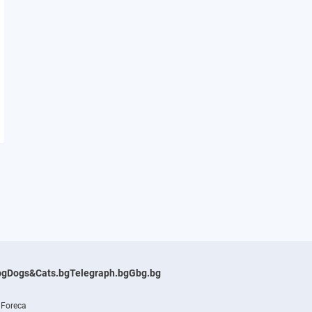
bg
Dogs&Cats.bg
Telegraph.bg
Gbg.bg
 Foreca