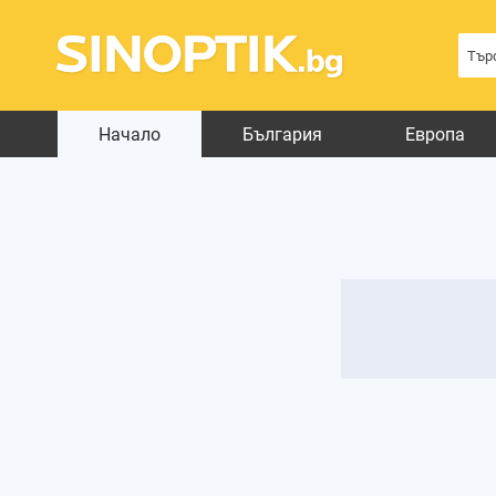
Начало
България
Европа