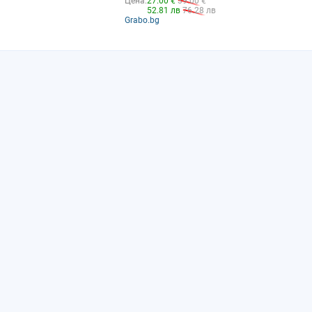
Цена:
27.00 €
39.00 €
52.81 лв
76.28 лв
Grabo.bg