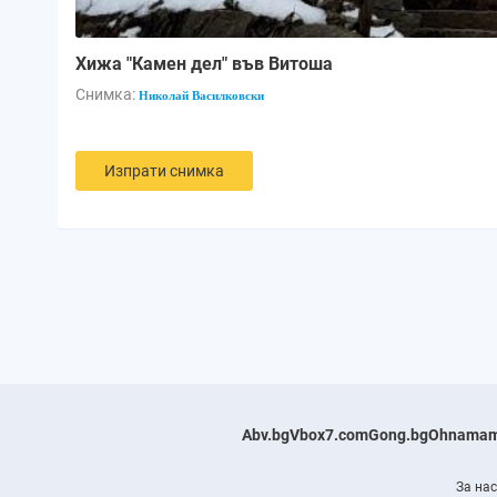
Хижа "Камен дел" във Витоша
Снимка:
Николай Василковски
Изпрати снимка
Abv.bg
Vbox7.com
Gong.bg
Ohnamam
За нас