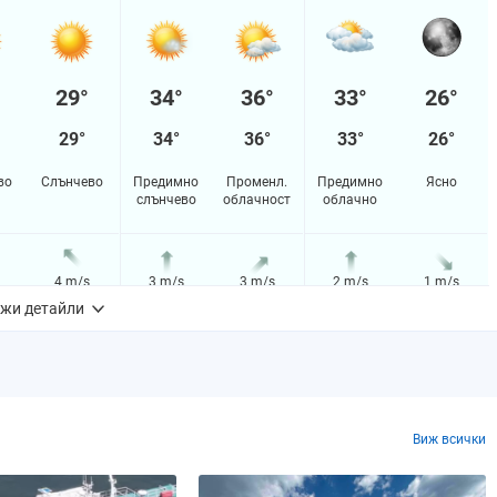
29°
34°
36°
33°
26°
29°
34°
36°
33°
26°
во
Слънчево
Предимно
Променл.
Предимно
Ясно
слънчево
облачност
облачно
4 m/s
3 m/s
3 m/s
2 m/s
1 m/s
жи детайли
2%
2%
2%
5%
4%
m
0.0 mm
0.0 mm
0.0 mm
0.0 mm
0.0 mm
Виж всички
0%
0%
0.119082%
0%
0%