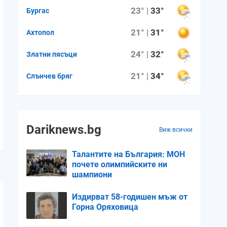
23° |
33°
Бургас
21° |
31°
Ахтопол
24° |
32°
Златни пясъци
21° |
34°
Слънчев бряг
Dariknews.bg
Виж всички
Талантите на България: МОН
почете олимпийските ни
шампиони
Издирват 58-годишен мъж от
Горна Оряховица