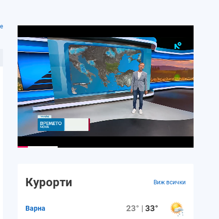
е
Курорти
Виж всички
23° |
33°
Варна