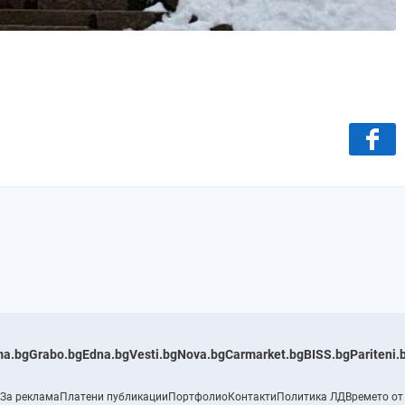
a.bg
Grabo.bg
Edna.bg
Vesti.bg
Nova.bg
Carmarket.bg
BISS.bg
Pariteni.
За реклама
Платени публикации
Портфолио
Контакти
Политика ЛД
Времето от