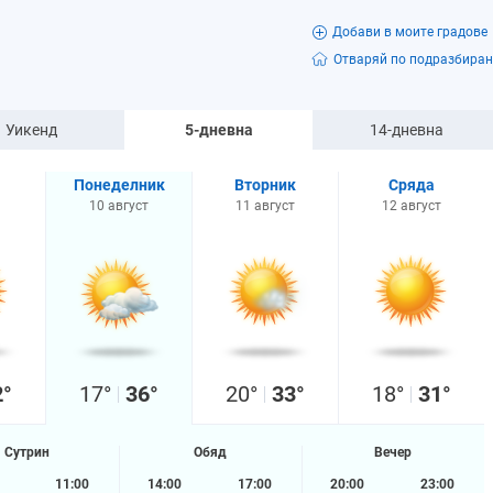
Добави в моите градове
Отваряй по подразбиран
Уикенд
5-дневна
14-дневна
я
Понеделник
Вторник
Сряда
10 август
11 август
12 август
2°
17°
36°
20°
33°
18°
31°
Сутрин
Обяд
Вечер
11:00
14:00
17:00
20:00
23:00