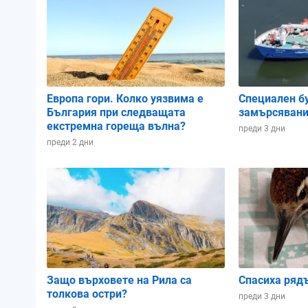
Атмосферно налягане:
1018 hPa
1017.33 hPa
1017.54 
Влажност:
45%
48%
43%
Европа гори. Колко уязвима е
Специален б
България при следващата
замърсявани
Облачност:
0%
0%
0%
екстремна гореща вълна?
преди 3 дни
преди 2 дни
02:00
05:00
08:00
Защо върховете на Рила са
Спасиха ряд
толкова остри?
преди 3 дни