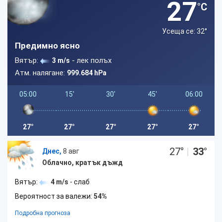
27
°C
Усеща се: 32
°
Предимно ясно
Вятър:
- лек полъх
3 m/s
Атм. налягане:
999.684 hPa
05:00
15'
30'
45'
06:00
27°
27°
27°
27°
27°
27
°
|
33
°
Днес,
8 авг
Облачно, кратък дъжд
Вятър:
4 m/s
- слаб
Вероятност за валежи:
54%
Подробна прогноза