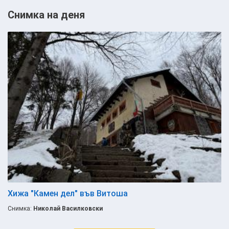
Снимка на деня
Хижа "Камен дел" във Витоша
Снимка:
Николай Василковски