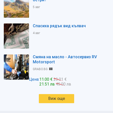
5 авг
Спасиха рядък вид кълвач
4 авг
Смяна на масло - Автосервиз RV
Motorsport
GRABO.BG
Цена:
11.00 €
23.01 €
21.51 лв
45.00 лв
Виж още