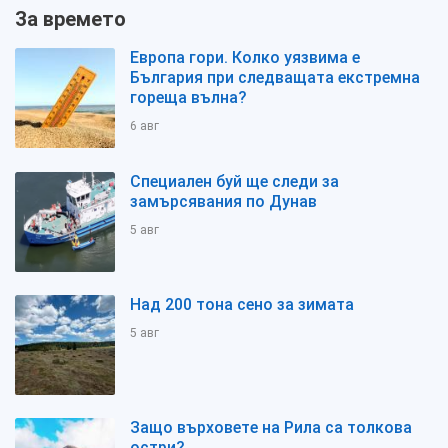
За времето
Европа гори. Колко уязвима е
България при следващата екстремна
гореща вълна?
6 авг
Специален буй ще следи за
замърсявания по Дунав
5 авг
Над 200 тона сено за зимата
5 авг
Защо върховете на Рила са толкова
остри?