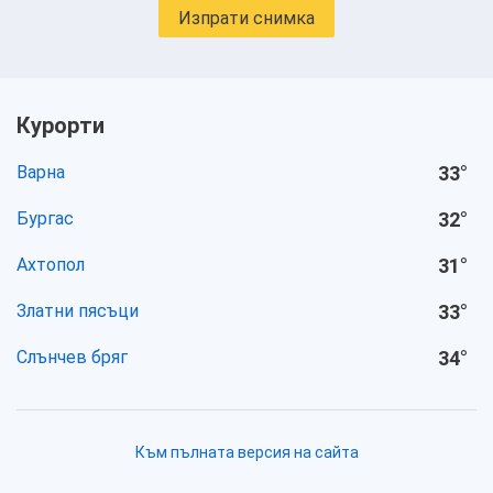
Изпрати снимка
Курорти
Варна
33
°
Бургас
32
°
Ахтопол
31
°
Златни пясъци
33
°
Слънчев бряг
34
°
Към пълната версия на сайта