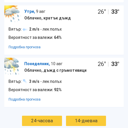
26
°
|
33
°
Утре,
9 авг
Облачно, кратък дъжд
Вятър:
2 m/s
- лек полъх
Вероятност за валежи:
64%
Подробна прогноза
26
°
|
33
°
Понеделник,
10 авг
Облачно, дъжд с гръмотевици
Вятър:
3 m/s
- лек полъх
Вероятност за валежи:
92%
Подробна прогноза
24-часова
14-дневна