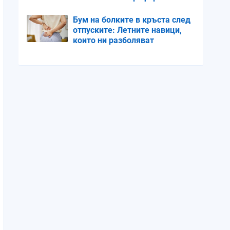
Благоевградско
Бум на болките в кръста след
отпуските: Летните навици,
които ни разболяват