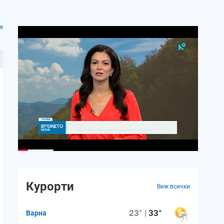
е
Курорти
Виж всички
23° |
33°
Варна