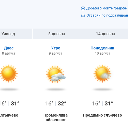
Добави в моите градове
Отваряй по подразбиран
Уикенд
5-дневна
14-дневна
Днес
Утре
Понеделник
8 август
9 август
10 август
16°
|
31°
16°
|
32°
16°
|
31°
Слънчево
Променлива
Предимно слънчево
облачност