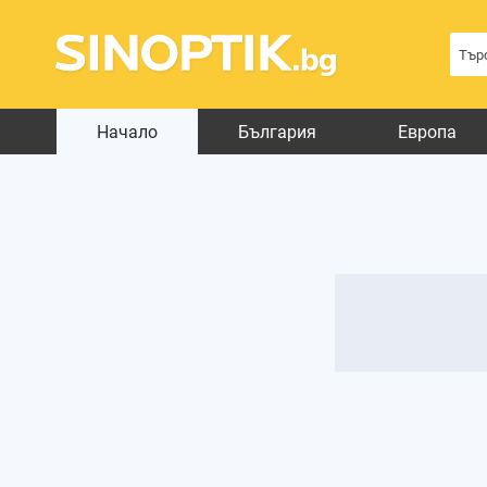
Начало
България
Европа