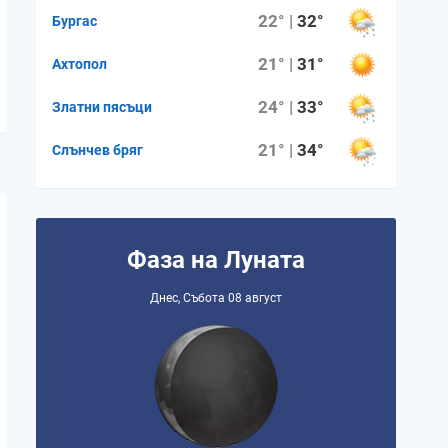
22° |
32°
Бургас
21° |
31°
Ахтопол
24° |
33°
Златни пясъци
21° |
34°
Слънчев бряг
Фаза на Луната
Днес, Събота 08 август