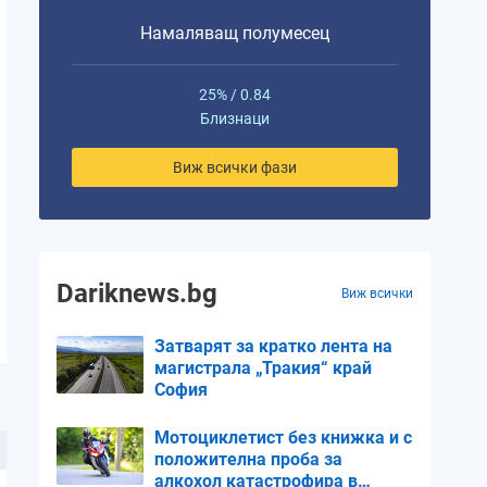
Намаляващ полумесец
25% / 0.84
Близнаци
Виж всички фази
Dariknews.bg
Виж всички
Затварят за кратко лента на
магистрала „Тракия“ край
София
Мотоциклетист без книжка и с
положителна проба за
алкохол катастрофира в