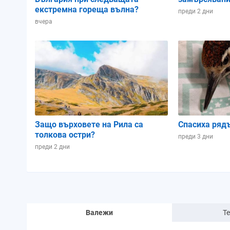
екстремна гореща вълна?
преди 2 дни
вчера
Защо върховете на Рила са
Спасиха ряд
толкова остри?
преди 3 дни
преди 2 дни
Валежи
Т