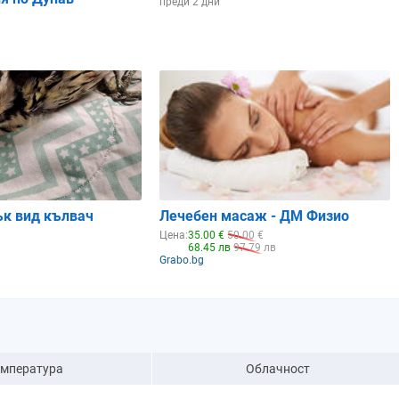
преди 2 дни
ък вид кълвач
Лечебен масаж - ДМ Физио
Цена:
35.00 €
50.00 €
68.45 лв
97.79 лв
Grabo.bg
емпература
Облачност