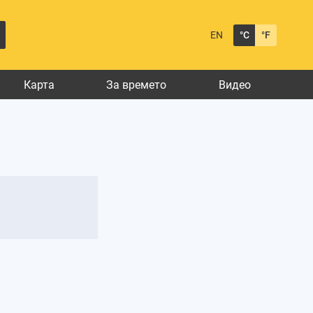
EN
°C
°F
Карта
За времето
Видео