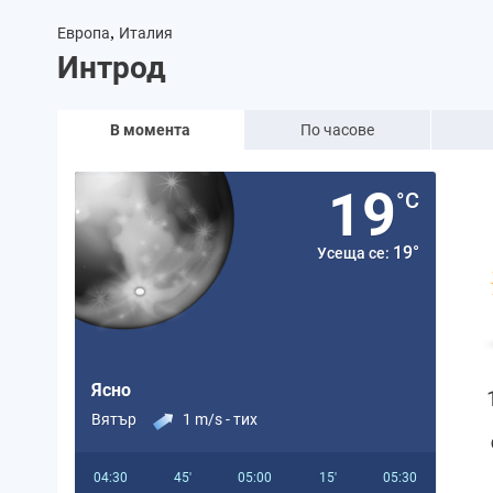
,
Европа
Италия
Интрод
В момента
По часове
19
°C
19°
Усеща се:
Ясно
Вятър
1 m/s -
тих
04:30
45'
05:00
15'
05:30