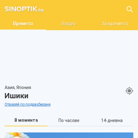
Времето
Видео
За времето
Азия, Япония
Ишики
Отваряй по подразбиране
В момента
По часове
14-дневна