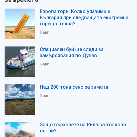
Европа гори. Колко уязвима е
България при следващата екстремна
гореща вълна?
6 авг
Специален буй ще следи за
замърсявания по Дунав
5 авг
Над 200 тона сено за зимата
5 авг
Защо върховете на Рила са толкова
остри?