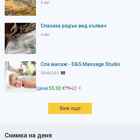
5 авг
Спасиха рядък вид кълвач
4 авг
Спа масаж - D&S Massage Studio
GRABO.BG
Цена:
55.30 €
79.00 €
Виж още
Снимка на деня