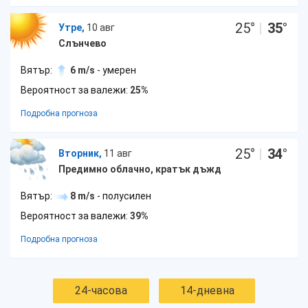
25
°
|
35
°
Утре,
10 авг
Слънчево
Вятър:
6 m/s
- умерен
Вероятност за валежи:
25%
Подробна прогноза
25
°
|
34
°
Вторник,
11 авг
Предимно облачно, кратък дъжд
Вятър:
8 m/s
- полусилен
Вероятност за валежи:
39%
Подробна прогноза
24-часова
14-дневна