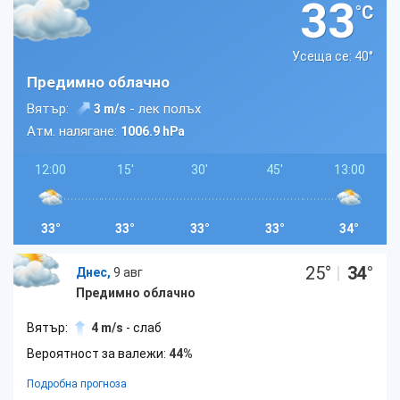
33
°C
Усеща се: 40
°
Предимно облачно
Вятър:
- лек полъх
3 m/s
Атм. налягане:
1006.9 hPa
12:00
15'
30'
45'
13:00
33°
33°
33°
33°
34°
25
°
|
34
°
Днес,
9 авг
Предимно облачно
Вятър:
4 m/s
- слаб
Вероятност за валежи:
44%
Подробна прогноза