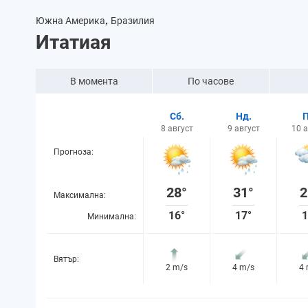
,
Южна Америка
Бразилия
Итатиая
В момента
По часове
Сб.
Нд.
П
8 август
9 август
10 
Прогноза:
28°
31°
2
Максимална:
16°
17°
1
Минимална:
Вятър:
2 m/s
4 m/s
4
Вероятност за
45%
8%
7