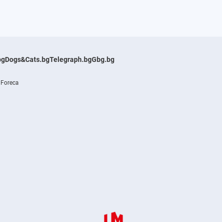
bg
Dogs&Cats.bg
Telegraph.bg
Gbg.bg
 Foreca