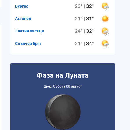
23° |
32°
Бургас
3.6 mm
0.7 mm
0.0 mm
0.0 mm
0.0 m
21° |
31°
Ахтопол
24° |
32°
Златни пясъци
0%
0%
0%
0%
0%
21° |
34°
Слънчев бряг
40%
53%
21%
20%
60%
5
3
5
5
5
Фаза на Луната
Днес, Събота 08 август
06:22 ч.
06:22 ч.
06:21 ч.
06:20 ч.
06:19 ч
17:42 ч.
17:43 ч.
17:43 ч.
17:43 ч.
17:44 ч
11:19 ч.
11:20 ч.
11:22 ч.
11:23 ч.
11:24 ч