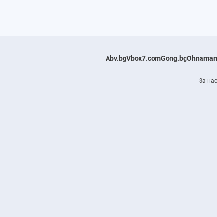
Abv.bg
Vbox7.com
Gong.bg
Ohnamam
За нас