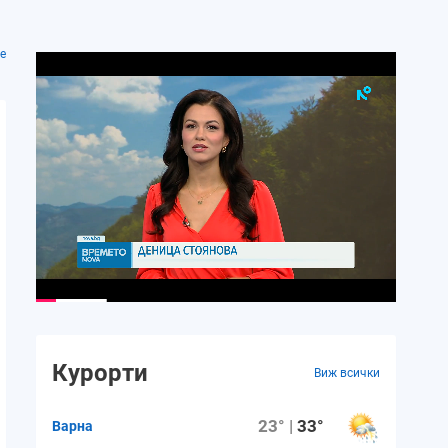
е
Сб.
Нд.
Пн.
Вт.
Ср.
15 август
16 август
17 август
18 август
19 авгу
24°
23°
27°
27°
25°
16°
15°
15°
16°
16°
Курорти
Виж всички
2 m/s
2 m/s
2 m/s
2 m/s
1 m/s
23° |
33°
Варна
27%
20%
23%
32%
43%