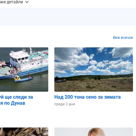
жи детайли
1 mm
1.1 mm
0.0 mm
0.5 mm
1.8 mm
0%
0%
0%
0%
0%
Виж всички
7%
96%
57%
58%
24%
4
3
5
7
5
26 ч.
06:25 ч.
06:25 ч.
06:24 ч.
06:23 ч.
уй ще следи за
Над 200 тона сено за зимата
я по Дунав
преди 3 дни
40 ч.
17:41 ч.
17:41 ч.
17:42 ч.
17:42 ч.
14 ч.
11:15 ч.
11:16 ч.
11:17 ч.
11:18 ч.