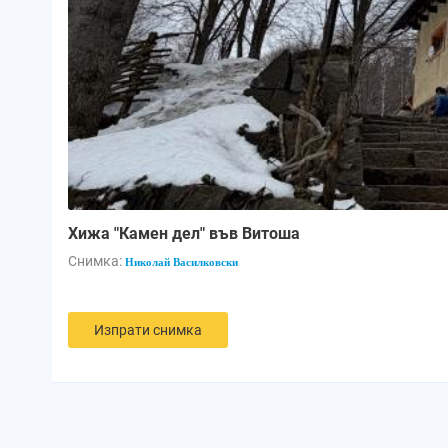
Хижа "Камен дел" във Витоша
Снимка:
Николай Василковски
Изпрати снимка