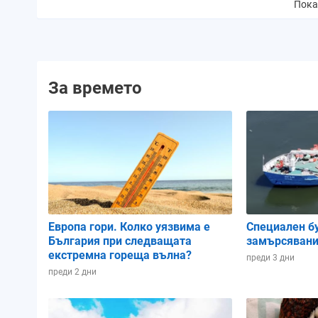
валежи:
Пока
Количество валежи:
1.2 mm
0.4 mm
1.
За времето
Вероятност за буря:
0%
0%
Облачност:
21%
8%
7
UV индекс:
7
7
Изгрев:
06:27 ч.
06:27 ч.
06:
Европа гори. Колко уязвима е
Специален б
България при следващата
замърсявани
екстремна гореща вълна?
Залез:
17:40 ч.
17:40 ч.
17:
преди 3 дни
преди 2 дни
Продължителност
11:12 ч.
11:13 ч.
11:
на деня: