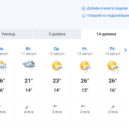
Добави в моите градове
Отваряй по подразбиран
Уикенд
5-дневна
14-дневна
н.
Вт.
Ср.
Чт.
Пт.
август
11 август
12 август
13 август
14 август
6°
21°
23°
26°
26°
6°
14°
14°
13°
16°
 m/s
4 m/s
3 m/s
2 m/s
2 m/s
3%
68%
36%
9%
9%