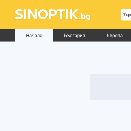
Начало
България
Европа