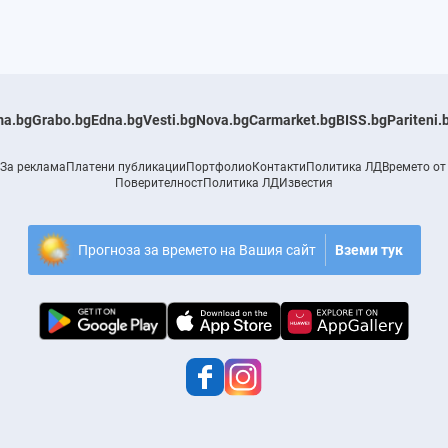
a.bg
Grabo.bg
Edna.bg
Vesti.bg
Nova.bg
Carmarket.bg
BISS.bg
Pariteni.
За реклама
Платени публикации
Портфолио
Контакти
Политика ЛД
Времето от
Поверителност
Политика ЛД
Известия
Прогноза за времето на Вашия сайт
Вземи тук