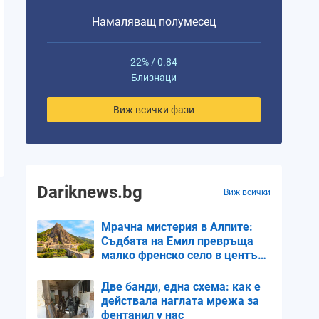
Намаляващ полумесец
Везни
Везни
Везни
Скорпион
Скорпи
22% / 0.84
Близнаци
10%
18%
26%
36%
45%
Виж всички фази
0.1
0.14
0.17
0.2
0.24
Dariknews.bg
Виж всички
Мрачна мистерия в Алпите:
Съдбата на Емил превръща
малко френско село в център
на внимание
Две банди, една схема: как е
действала наглата мрежа за
фентанил у нас