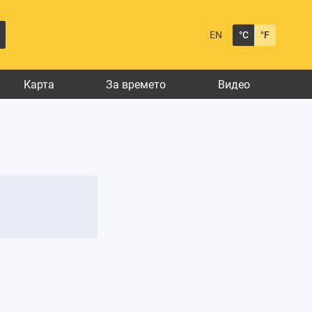
EN
°C
°F
Карта
За времето
Видео