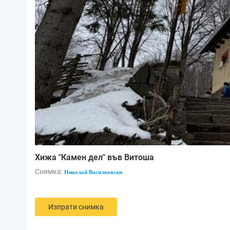
Хижа "Камен дел" във Витоша
Снимка:
Николай Василковски
Изпрати снимка