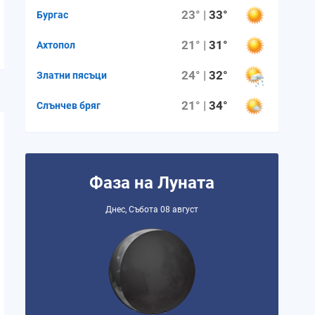
23° |
33°
Бургас
21° |
31°
Ахтопол
24° |
32°
Златни пясъци
21° |
34°
Слънчев бряг
Фаза на Луната
Днес, Събота 08 август