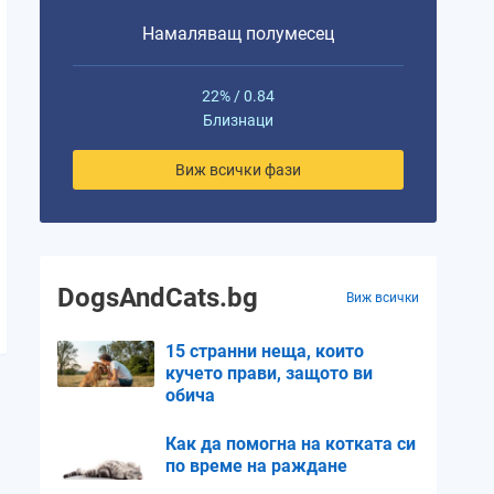
Намаляващ полумесец
22% / 0.84
Близнаци
Виж всички фази
DogsAndCats.bg
Виж всички
15 странни неща, които
кучето прави, защото ви
обича
Как да помогна на котката си
по време на раждане