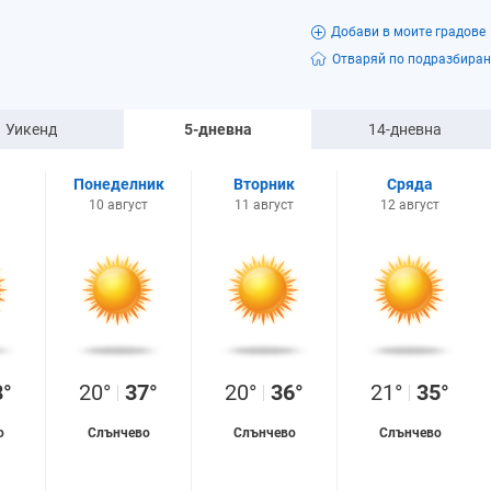
Добави в моите градове
Отваряй по подразбиран
Уикенд
5-дневна
14-дневна
я
Понеделник
Вторник
Сряда
10 август
11 август
12 август
8°
20°
37°
20°
36°
21°
35°
о
Слънчево
Слънчево
Слънчево