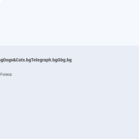
bg
Dogs&Cats.bg
Telegraph.bg
Gbg.bg
 Foreca