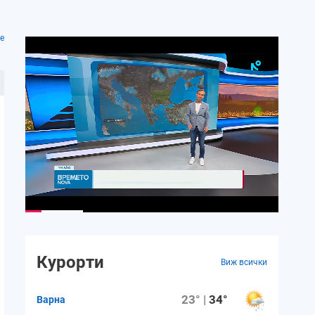
е
Курорти
Виж всички
23° |
34°
Варна