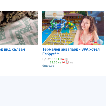
Рак
Лъв
Лъв
6%
2%
0%
0.92
0.96
1
ък вид кълвач
Термален аквапарк - SPA хотел
Елбрус***
Цена:
16.90 €
33.18 €
33.05 лв
64.89 лв
Grabo.bg
Понеделник
Вторник
Сряда
10.08.2026
11.08.2026
12.08.2026