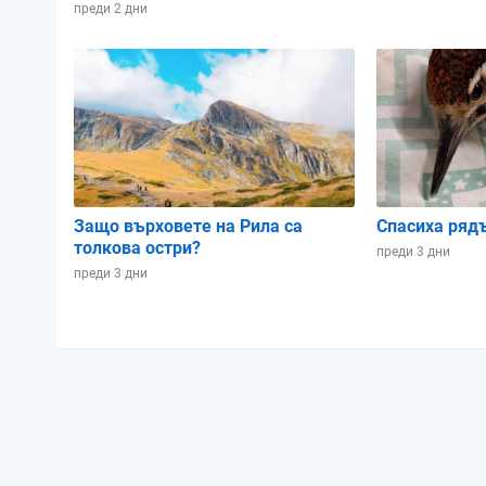
Зодиакален знак:
Близнаци
Рак
преди 2 дни
Осветеност:
22%
13%
Позиция в лунен
0.84
0.88
цикъл:
Защо върховете на Рила са
Спасиха ряд
толкова остри?
преди 3 дни
преди 3 дни
Събота
Неделя
08.08.2026
09.08.2026