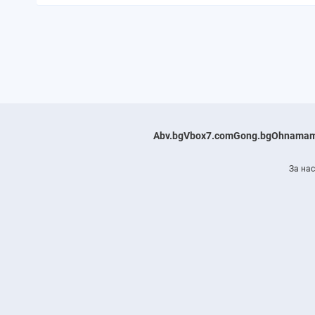
Abv.bg
Vbox7.com
Gong.bg
Ohnamam
За нас