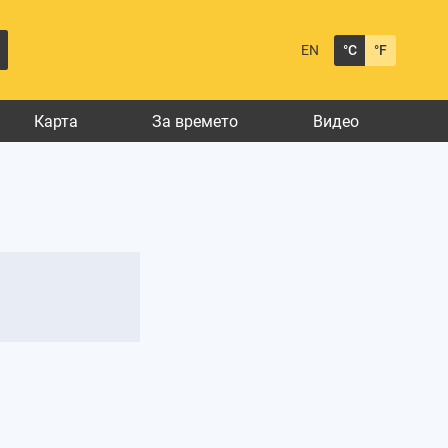
EN
°C
°F
Карта
За времето
Видео