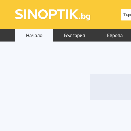
Начало
България
Европа