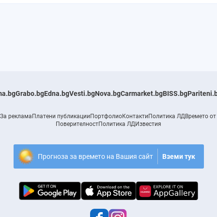
a.bg
Grabo.bg
Edna.bg
Vesti.bg
Nova.bg
Carmarket.bg
BISS.bg
Pariteni.
За реклама
Платени публикации
Портфолио
Контакти
Политика ЛД
Времето от
Поверителност
Политика ЛД
Известия
Прогноза за времето на Вашия сайт
Вземи тук