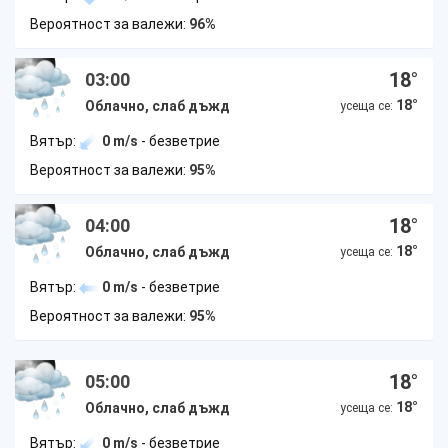
Вероятност за валежи:
96%
18
°
03:00
18
°
Облачно, слаб дъжд
усеща се:
Вятър:
0 m/s
- безветрие
Вероятност за валежи:
95%
18
°
04:00
18
°
Облачно, слаб дъжд
усеща се:
Вятър:
0 m/s
- безветрие
Вероятност за валежи:
95%
18
°
05:00
18
°
Облачно, слаб дъжд
усеща се:
Вятър:
0 m/s
- безветрие