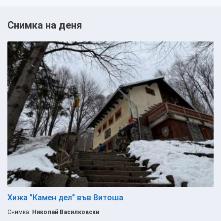
Снимка на деня
Хижа "Камен дел" във Витоша
Снимка:
Николай Василковски