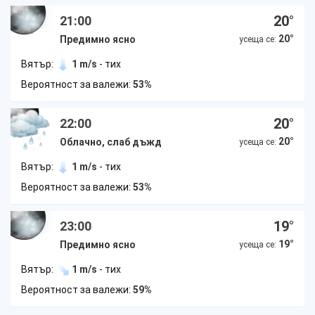
20
°
21:00
20
°
Предимно ясно
усеща се:
Вятър:
1 m/s
- тих
Вероятност за валежи:
53%
20
°
22:00
20
°
Облачно, слаб дъжд
усеща се:
Вятър:
1 m/s
- тих
Вероятност за валежи:
53%
19
°
23:00
19
°
Предимно ясно
усеща се:
Вятър:
1 m/s
- тих
Вероятност за валежи:
59%