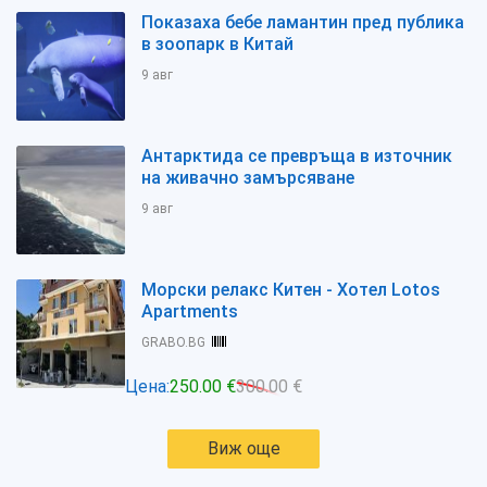
Показаха бебе ламантин пред публика
в зоопарк в Китай
9 авг
Антарктида се превръща в източник
на живачно замърсяване
9 авг
Морски релакс Китен - Хотел Lotos
Apartments
GRABO.BG
Цена:
250.00 €
300.00 €
Виж още