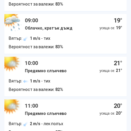
Вероятност за валежи:
83%
19
°
09:00
19
°
Облачно, кратък дъжд
усеща се:
Вятър:
1 m/s
- тих
Вероятност за валежи:
83%
21
°
10:00
21
°
Предимно слънчево
усеща се:
Вятър:
1 m/s
- тих
Вероятност за валежи:
82%
20
°
11:00
20
°
Предимно слънчево
усеща се:
Вятър:
2 m/s
- лек полъх