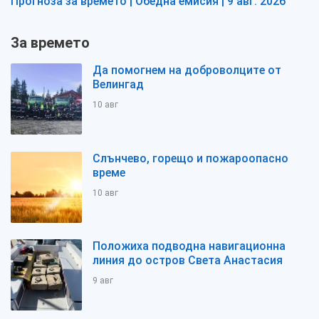
Прогноза за времето | Обедна емисия | 9 авг. 2026
За времето
Да помогнем на доброволците от
Велингад
10 авг
Слънчево, горещо и пожароопасно
време
10 авг
Положиха подводна навигационна
линия до остров Света Анастасия
9 авг