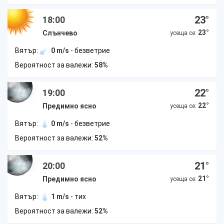
23
°
18:00
23
°
Слънчево
усеща се:
Вятър:
0 m/s
- безветрие
Вероятност за валежи:
58%
22
°
19:00
22
°
Предимно ясно
усеща се:
Вятър:
0 m/s
- безветрие
Вероятност за валежи:
52%
21
°
20:00
21
°
Предимно ясно
усеща се:
Вятър:
1 m/s
- тих
Вероятност за валежи:
52%