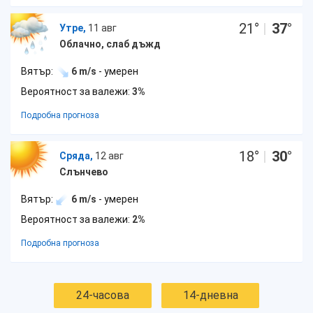
21
°
|
37
°
Утре,
11 авг
Облачно, слаб дъжд
Вятър:
6 m/s
- умерен
Вероятност за валежи:
3%
Подробна прогноза
18
°
|
30
°
Сряда,
12 авг
Слънчево
Вятър:
6 m/s
- умерен
Вероятност за валежи:
2%
Подробна прогноза
24-часова
14-дневна