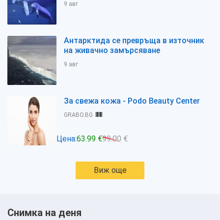
9 авг
Антарктида се превръща в източник
на живачно замърсяване
9 авг
За свежа кожа - Podo Beauty Center
GRABO.BG
Цена:
63.99 €
99.00 €
Виж още
Снимка на деня