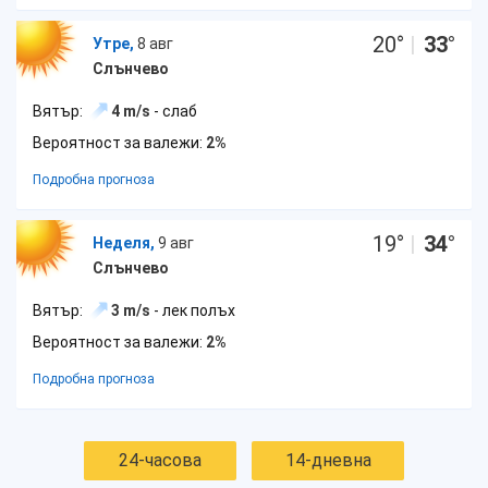
20
°
|
33
°
Утре,
8 авг
Слънчево
Вятър:
4 m/s
- слаб
Вероятност за валежи:
2%
Подробна прогноза
19
°
|
34
°
Неделя,
9 авг
Слънчево
Вятър:
3 m/s
- лек полъх
Вероятност за валежи:
2%
Подробна прогноза
24-часова
14-дневна