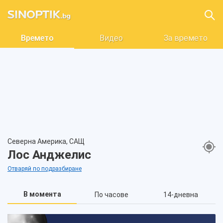
Времето
Видео
За времето
Северна Америка, САЩ
Лос Анджелис
Отваряй по подразбиране
В момента
По часове
14-дневна