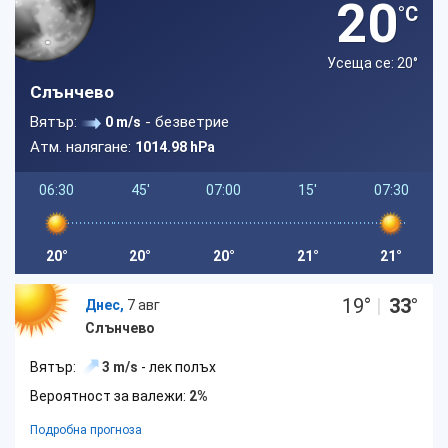
20
°C
Усеща се: 20
°
Слънчево
Вятър:
- безветрие
0 m/s
Атм. налягане:
1014.98 hPa
06:30
45'
07:00
15'
07:30
20°
20°
20°
21°
21°
19
°
|
33
°
Днес,
7 авг
Слънчево
Вятър:
3 m/s
- лек полъх
Вероятност за валежи:
2%
Подробна прогноза