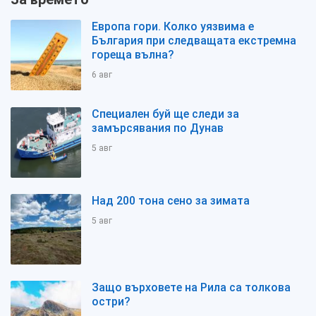
Европа гори. Колко уязвима е
България при следващата екстремна
гореща вълна?
6 авг
Специален буй ще следи за
замърсявания по Дунав
5 авг
Над 200 тона сено за зимата
5 авг
Защо върховете на Рила са толкова
остри?