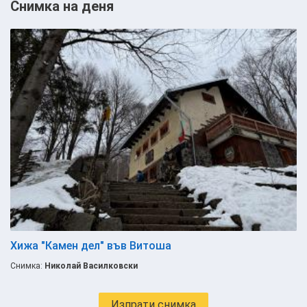
Снимка на деня
Хижа "Камен дел" във Витоша
Снимка:
Николай Василковски
Изпрати снимка