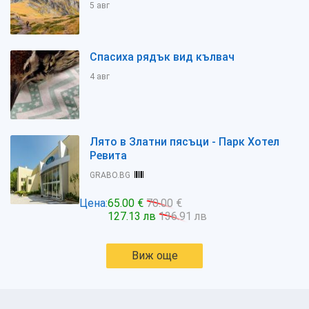
5 авг
Спасиха рядък вид кълвач
4 авг
Лято в Златни пясъци - Парк Хотел
Ревита
GRABO.BG
Цена:
65.00 €
70.00 €
127.13 лв
136.91 лв
Виж още