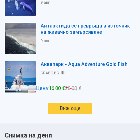
9 авг
Антарктида се превръща в източник
на живачно замърсяване
9 авг
Аквапарк - Aqua Adventure Gold Fish
GRABO.BG
Цена:
16.00 €
20.00 €
Виж още
Снимка на деня