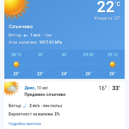
22
°C
Усеща се: 22
°
Слънчево
Вятър:
- тих
1 m/s
Атм. налягане:
1017.61 hPa
08:15
30'
45'
09:00
09:15
23°
23°
24°
25°
25°
16
°
|
33
°
Днес,
10 авг
Предимно слънчево
Вятър:
2 m/s
- лек полъх
Вероятност за валежи:
2%
Подробна прогноза