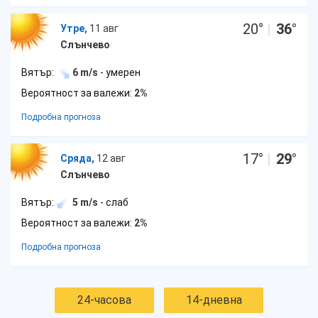
20
°
|
36
°
Утре,
11 авг
Слънчево
Вятър:
6 m/s
- умерен
Вероятност за валежи:
2%
Подробна прогноза
17
°
|
29
°
Сряда,
12 авг
Слънчево
Вятър:
5 m/s
- слаб
Вероятност за валежи:
2%
Подробна прогноза
24-часова
14-дневна