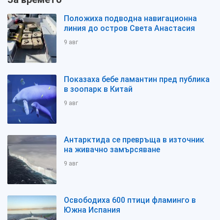
Положиха подводна навигационна
линия до остров Света Анастасия
9 авг
Показаха бебе ламантин пред публика
в зоопарк в Китай
9 авг
Антарктида се превръща в източник
на живачно замърсяване
9 авг
Освободиха 600 птици фламинго в
Южна Испания