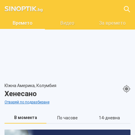
Времето
Видео
За времето
Южна Америка, Колумбия
Хенесано
Отваряй по подразбиране
В момента
По часове
14-дневна