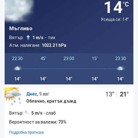
14
°C
Усеща се: 14
°
Мъгливо
Вятър:
- тих
1 m/s
Атм. налягане:
1022.21 hPa
22:30
45'
23:00
15'
23:30
14°
14°
14°
14°
14°
13
°
|
21
°
Днес,
9 авг
Облачно, кратък дъжд
Вятър:
5 m/s
- слаб
Вероятност за валежи:
73%
Подробна прогноза