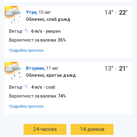
14
°
|
22
°
Утре,
10 авг
Облачно, слаб дъжд
Вятър:
6 m/s
- умерен
Вероятност за валежи:
35%
Подробна прогноза
13
°
|
21
°
Вторник,
11 авг
Облачно, кратък дъжд
Вятър:
4 m/s
- слаб
Вероятност за валежи:
74%
Подробна прогноза
24-часова
14-дневна