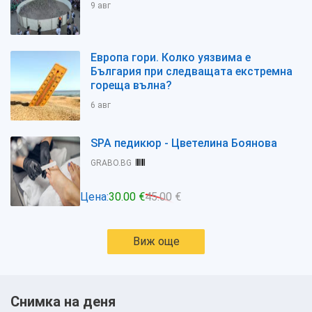
9 авг
Европа гори. Колко уязвима е
България при следващата екстремна
гореща вълна?
6 авг
SPA педикюр - Цветелина Боянова
GRABO.BG
Цена:
30.00 €
45.00 €
Виж още
Снимка на деня