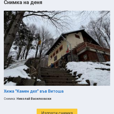
Снимка на деня
Хижа "Камен дел" във Витоша
Снимка:
Николай Василковски
Изпрати снимка