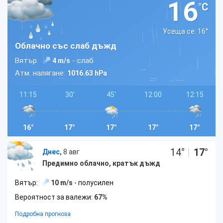
16
°C
Усеща се: 16
°
Облачно със слаб дъжд
Вятър:
- слаб
4 m/s
Атм. налягане:
1016.63 hPa
11:15
30'
45'
12:00
12:15
16°
17°
17°
17°
17°
14
°
|
17
°
Днес,
8 авг
Предимно облачно, кратък дъжд
Вятър:
10 m/s
- полусилен
Вероятност за валежи:
67%
Подробна прогноза