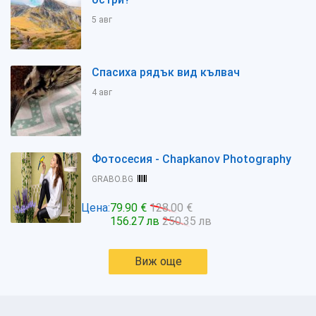
5 авг
Спасиха рядък вид кълвач
4 авг
Фотосесия - Chapkanov Photography
GRABO.BG
Цена:
79.90 €
128.00 €
156.27 лв
250.35 лв
Виж още