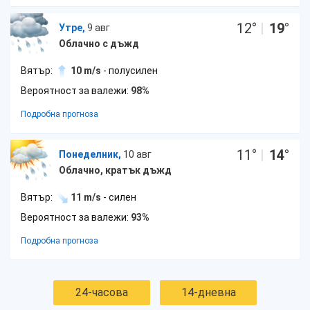
12
°
|
19
°
Утре,
9 авг
Облачно с дъжд
Вятър:
10 m/s
- полусилен
Вероятност за валежи:
98%
Подробна прогноза
11
°
|
14
°
Понеделник,
10 авг
Облачно, кратък дъжд
Вятър:
11 m/s
- силен
Вероятност за валежи:
93%
Подробна прогноза
24-часова
14-дневна