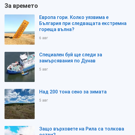
За времето
Европа гори. Колко уязвима е
България при следващата екстремна
гореща вълна?
6 авг
Специален буй ще следи за
замърсявания по Дунав
5 авг
Над 200 тона сено за зимата
5 авг
Защо върховете на Рила са толкова
остри?