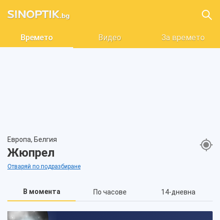
Времето
Видео
За времето
Европа, Белгия
Жюпрел
Отваряй по подразбиране
В момента
По часове
14-дневна