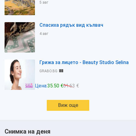
5 авг
Спасиха рядък вид кълвач
4 авг
Грижа за лицето - Beauty Studio Selina
GRABO.BG
Цена:
35.50 €
61.63 €
Виж още
Снимка на деня