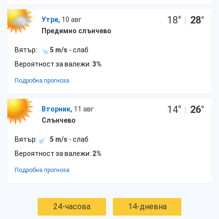
18
°
|
28
°
Утре,
10 авг
Предимно слънчево
Вятър:
5 m/s
- слаб
Вероятност за валежи:
3%
Подробна прогноза
14
°
|
26
°
Вторник,
11 авг
Слънчево
Вятър:
5 m/s
- слаб
Вероятност за валежи:
2%
Подробна прогноза
24-часова
14-дневна