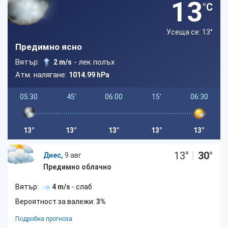
13
°C
Усеща се: 13
°
Предимно ясно
Вятър:
- лек полъх
2 m/s
Атм. налягане:
1014.99 hPa
05:30
45'
06:00
15'
06:30
13°
13°
13°
13°
13°
13
°
|
30
°
Днес,
9 авг
Предимно облачно
Вятър:
4 m/s
- слаб
Вероятност за валежи:
3%
Подробна прогноза