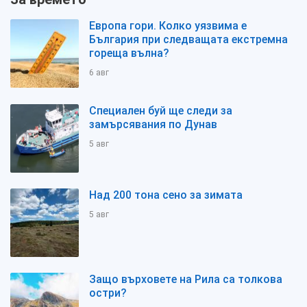
Европа гори. Колко уязвима е
България при следващата екстремна
гореща вълна?
6 авг
Специален буй ще следи за
замърсявания по Дунав
5 авг
Над 200 тона сено за зимата
5 авг
Защо върховете на Рила са толкова
остри?