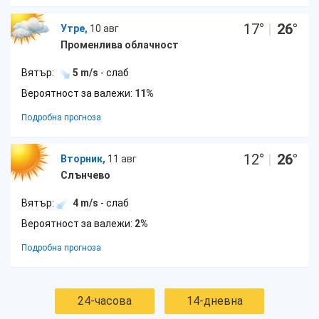
17
°
|
26
°
Утре,
10 авг
Променлива облачност
Вятър:
5 m/s
- слаб
Вероятност за валежи:
11%
Подробна прогноза
12
°
|
26
°
Вторник,
11 авг
Слънчево
Вятър:
4 m/s
- слаб
Вероятност за валежи:
2%
Подробна прогноза
24-часова
14-дневна