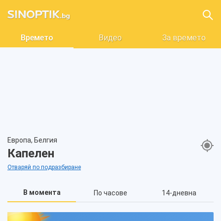
Времето
Видео
За времето
Европа, Белгия
Капелен
Отваряй по подразбиране
В момента
По часове
14-дневна