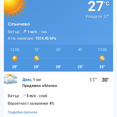
27
°C
Усеща се: 27
°
Слънчево
Вятър:
- тих
1 m/s
Атм. налягане:
1014.45 hPa
12:00
15'
30'
45'
13:00
28°
28°
28°
29°
29°
11
°
|
30
°
Днес,
9 авг
Предимно облачно
Вятър:
5 m/s
- слаб
Вероятност за валежи:
4%
Подробна прогноза