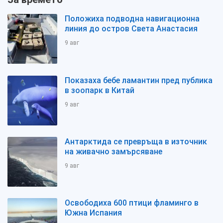
Положиха подводна навигационна
линия до остров Света Анастасия
9 авг
Показаха бебе ламантин пред публика
в зоопарк в Китай
9 авг
Антарктида се превръща в източник
на живачно замърсяване
9 авг
Освободиха 600 птици фламинго в
Южна Испания