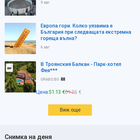
9 авг
Европа гори. Колко уязвима е
България при следващата екстремна
гореща вълна?
6 авг
В Троянския Балкан - Парк-хотел
Фея***
GRABO.BG
Цена:
51.13 €
61.36 €
Виж още
Снимка на деня