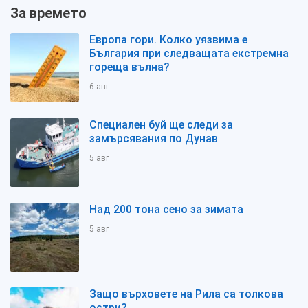
За времето
Европа гори. Колко уязвима е
България при следващата екстремна
гореща вълна?
6 авг
Специален буй ще следи за
замърсявания по Дунав
5 авг
Над 200 тона сено за зимата
5 авг
Защо върховете на Рила са толкова
остри?