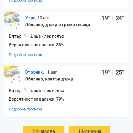
Подробна прогноза
19
°
|
24
°
Утре,
10 авг
Облачно, дъжд с гръмотевици
Вятър:
2 m/s
- лек полъх
Вероятност за валежи:
86%
Подробна прогноза
19
°
|
25
°
Вторник,
11 авг
Облачно, кратък дъжд
Вятър:
2 m/s
- лек полъх
Вероятност за валежи:
79%
Подробна прогноза
24-часова
14-дневна