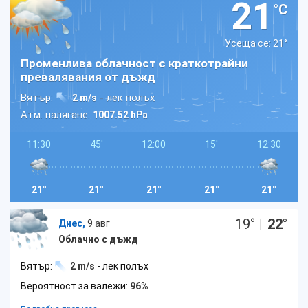
21
°C
Усеща се: 21
°
Променлива облачност с краткотрайни
превалявания от дъжд
Вятър:
- лек полъх
2 m/s
Атм. налягане:
1007.52 hPa
11:30
45'
12:00
15'
12:30
21°
21°
21°
21°
21°
19
°
|
22
°
Днес,
9 авг
Облачно с дъжд
Вятър:
2 m/s
- лек полъх
Вероятност за валежи:
96%