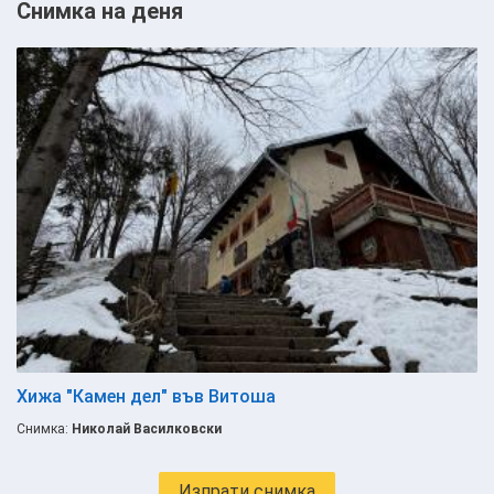
Снимка на деня
Хижа "Камен дел" във Витоша
Снимка:
Николай Василковски
Изпрати снимка