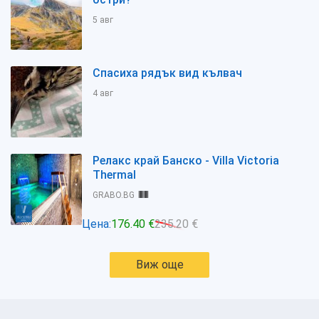
5 авг
Спасиха рядък вид кълвач
4 авг
Релакс край Банско - Villa Victoria
Thermal
GRABO.BG
Цена:
176.40 €
235.20 €
Виж още