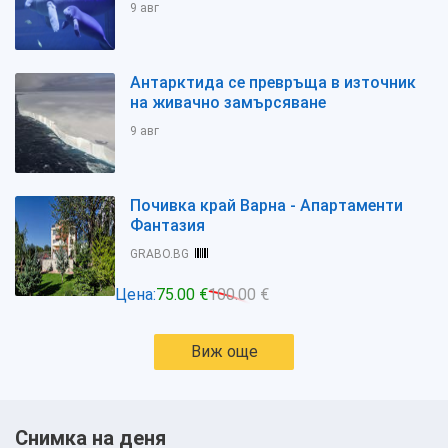
9 авг
Антарктида се превръща в източник
на живачно замърсяване
9 авг
Почивка край Варна - Апартаменти
Фантазия
GRABO.BG
Цена:
75.00 €
100.00 €
Виж още
Снимка на деня