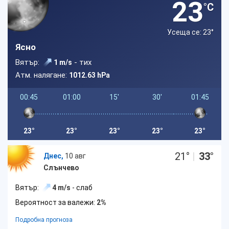
23
°C
Усеща се: 23
°
Ясно
Вятър:
- тих
1 m/s
Атм. налягане:
1012.63 hPa
00:45
01:00
15'
30'
01:45
23°
23°
23°
23°
23°
21
°
|
33
°
Днес,
10 авг
Слънчево
Вятър:
4 m/s
- слаб
Вероятност за валежи:
2%
Подробна прогноза