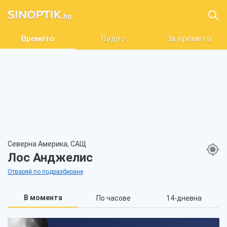
Времето
Видео
За времето
Северна Америка, САЩ
Лос Анджелис
Отваряй по подразбиране
В момента
По часове
14-дневна