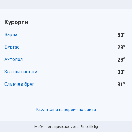
Курорти
Варна
30
°
Бургас
29
°
Ахтопол
28
°
Златни пясъци
30
°
Слънчев бряг
31
°
Към пълната версия на сайта
Мобилното приложение на Sinoptik.bg