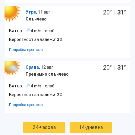
20
°
|
31
°
Утре,
11 авг
Слънчево
Вятър:
4 m/s
- слаб
Вероятност за валежи:
3%
Подробна прогноза
20
°
|
31
°
Сряда,
12 авг
Предимно слънчево
Вятър:
4 m/s
- слаб
Вероятност за валежи:
2%
Подробна прогноза
24-часова
14-дневна