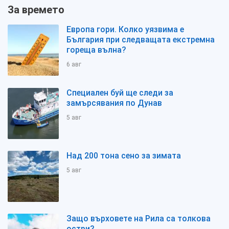
За времето
Европа гори. Колко уязвима е
България при следващата екстремна
гореща вълна?
6 авг
Специален буй ще следи за
замърсявания по Дунав
5 авг
Над 200 тона сено за зимата
5 авг
Защо върховете на Рила са толкова
остри?