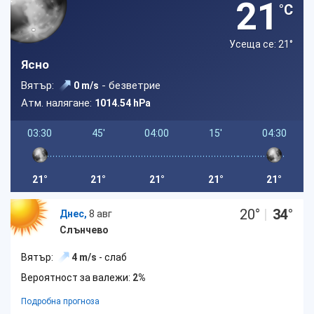
21
°C
Усеща се: 21
°
Ясно
Вятър:
- безветрие
0 m/s
Атм. налягане:
1014.54 hPa
03:30
45'
04:00
15'
04:30
21°
21°
21°
21°
21°
20
°
|
34
°
Днес,
8 авг
Слънчево
Вятър:
4 m/s
- слаб
Вероятност за валежи:
2%
Подробна прогноза