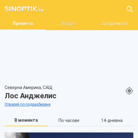
Времето
Видео
За времето
Северна Америка, САЩ
Лос Анджелис
Отваряй по подразбиране
В момента
По часове
14-дневна