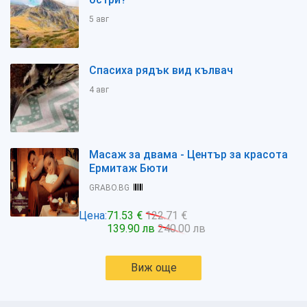
5 авг
Спасиха рядък вид кълвач
4 авг
Масаж за двама - Център за красота
Ермитаж Бюти
GRABO.BG
Цена:
71.53 €
122.71 €
139.90 лв
240.00 лв
Виж още