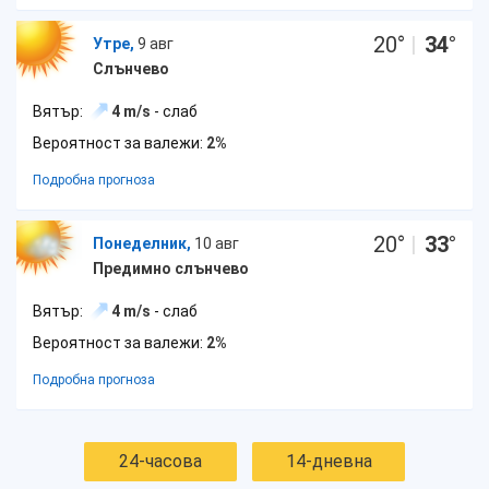
20
°
|
34
°
Утре,
9 авг
Слънчево
Вятър:
4 m/s
- слаб
Вероятност за валежи:
2%
Подробна прогноза
20
°
|
33
°
Понеделник,
10 авг
Предимно слънчево
Вятър:
4 m/s
- слаб
Вероятност за валежи:
2%
Подробна прогноза
24-часова
14-дневна