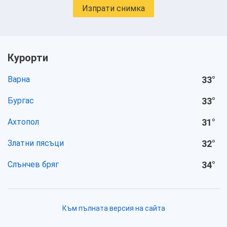
Изпрати снимка
Курорти
Варна
33
°
Бургас
33
°
Ахтопол
31
°
Златни пясъци
32
°
Слънчев бряг
34
°
Към пълната версия на сайта