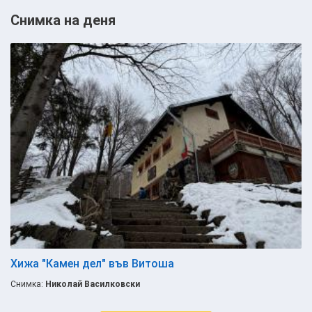
Снимка на деня
Хижа "Камен дел" във Витоша
Снимка:
Николай Василковски