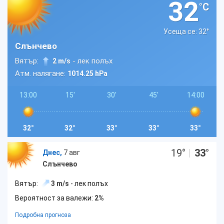
32
°C
Усеща се: 32
°
Слънчево
Вятър:
- лек полъх
2 m/s
Атм. налягане:
1014.25 hPa
13:00
15'
30'
45'
14:00
32°
32°
33°
33°
33°
19
°
|
33
°
Днес,
7 авг
Слънчево
Вятър:
3 m/s
- лек полъх
Вероятност за валежи:
2%
Подробна прогноза