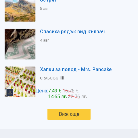
5 авг
Спасиха рядък вид кълвач
4 авг
Хапки за повод - Mrs. Pancake
GRABO.BG
Цена:
7.49 €
16.75 €
14.65 лв
32.76 лв
Виж още