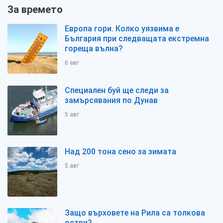
За времето
Европа гори. Колко уязвима е
България при следващата екстремна
гореща вълна?
6 авг
Специален буй ще следи за
замърсявания по Дунав
5 авг
Над 200 тона сено за зимата
5 авг
Защо върховете на Рила са толкова
остри?