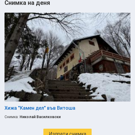
Снимка на деня
Хижа "Камен дел" във Витоша
Снимка:
Николай Василковски
Изпрати снимка