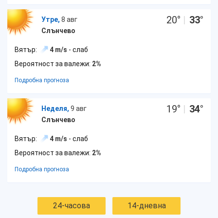
20
°
|
33
°
Утре,
8 авг
Слънчево
Вятър:
4 m/s
- слаб
Вероятност за валежи:
2%
Подробна прогноза
19
°
|
34
°
Неделя,
9 авг
Слънчево
Вятър:
4 m/s
- слаб
Вероятност за валежи:
2%
Подробна прогноза
24-часова
14-дневна