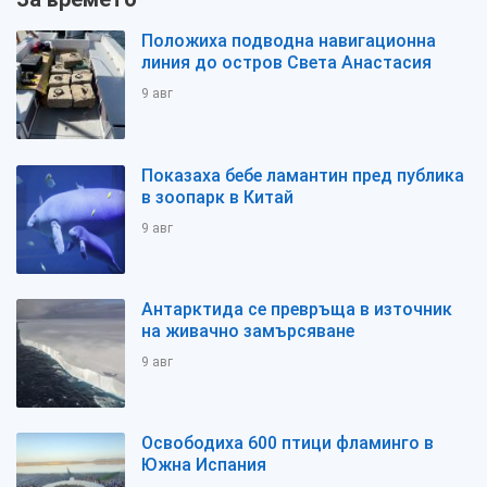
Положиха подводна навигационна
линия до остров Света Анастасия
9 авг
Показаха бебе ламантин пред публика
в зоопарк в Китай
9 авг
Антарктида се превръща в източник
на живачно замърсяване
9 авг
Освободиха 600 птици фламинго в
Южна Испания