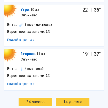
22
°
|
36
°
Утре,
10 авг
Слънчево
Вятър:
3 m/s
- лек полъх
Вероятност за валежи:
2%
Подробна прогноза
19
°
|
37
°
Вторник,
11 авг
Слънчево
Вятър:
4 m/s
- слаб
Вероятност за валежи:
2%
Подробна прогноза
24-часова
14-дневна