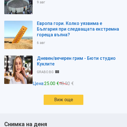
9 авг
Европа гори. Колко уязвима е
България при следващата екстремна
гореща вълна?
6 авг
Дневен/вечерен грим - Бюти студио
Куклите
GRABO.BG
Цена:
25.00 €
48.90 €
Виж още
Снимка на деня