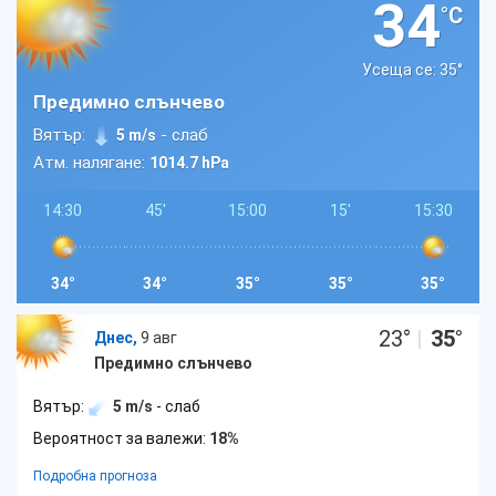
34
°C
Усеща се: 35
°
Предимно слънчево
Вятър:
- слаб
5 m/s
Атм. налягане:
1014.7 hPa
14:30
45'
15:00
15'
15:30
34°
34°
35°
35°
35°
23
°
|
35
°
Днес,
9 авг
Предимно слънчево
Вятър:
5 m/s
- слаб
Вероятност за валежи:
18%
Подробна прогноза