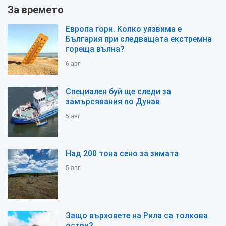
За времето
Европа гори. Колко уязвима е
България при следващата екстремна
гореща вълна?
6 авг
Специален буй ще следи за
замърсявания по Дунав
5 авг
Над 200 тона сено за зимата
5 авг
Защо върховете на Рила са толкова
остри?