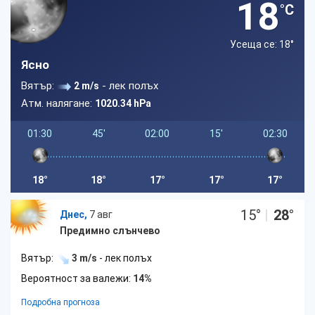
18
°C
Усеща се: 18
°
Ясно
Вятър:
- лек полъх
2 m/s
Атм. налягане:
1020.34 hPa
01:30
45'
02:00
15'
02:30
18°
18°
17°
17°
17°
15
°
|
28
°
Днес,
7 авг
Предимно слънчево
Вятър:
3 m/s
- лек полъх
Вероятност за валежи:
14%
Подробна прогноза