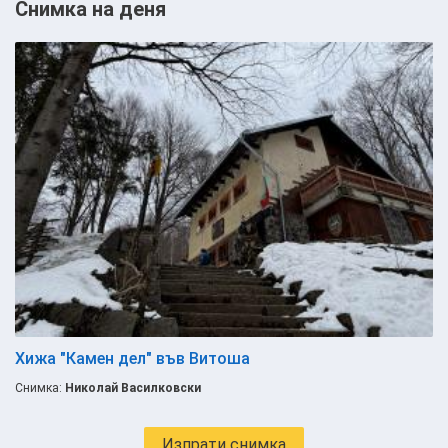
Снимка на деня
Хижа "Камен дел" във Витоша
Снимка:
Николай Василковски
Изпрати снимка