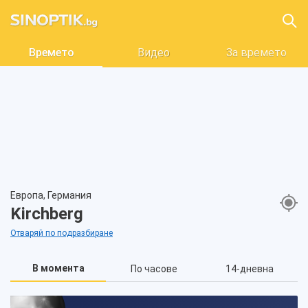
Времето
Видео
За времето
Европа, Германия
Kirchberg
Отваряй по подразбиране
В момента
По часове
14-дневна