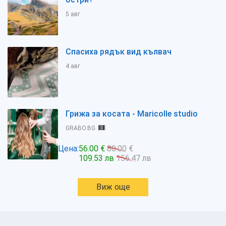
5 авг
Спасиха рядък вид кълвач
4 авг
Грижа за косата - Maricolle studio
GRABO.BG
Цена:
56.00 €
80.00 €
109.53 лв
156.47 лв
Виж още