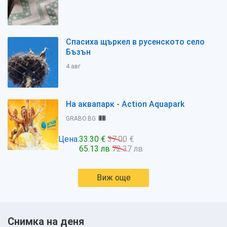
Спасиха щъркел в русенското село
Бъзън
4 авг
На аквапарк - Action Aquapark
GRABO.BG
Цена:
33.30 €
37.00 €
65.13 лв
72.37 лв
Виж още
Снимка на деня