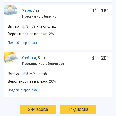
9
°
|
18
°
Утре,
7 авг
Предимно облачно
Вятър:
3 m/s
- лек полъх
Вероятност за валежи:
2%
Подробна прогноза
8
°
|
20
°
Събота,
8 авг
Променлива облачност
Вятър:
5 m/s
- слаб
Вероятност за валежи:
20%
Подробна прогноза
24-часова
14-дневна