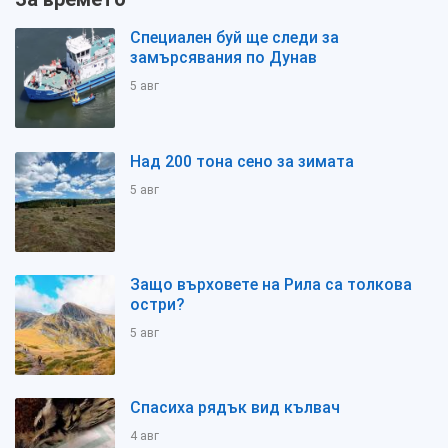
Специален буй ще следи за
замърсявания по Дунав
5 авг
Над 200 тона сено за зимата
5 авг
Защо върховете на Рила са толкова
остри?
5 авг
Спасиха рядък вид кълвач
4 авг