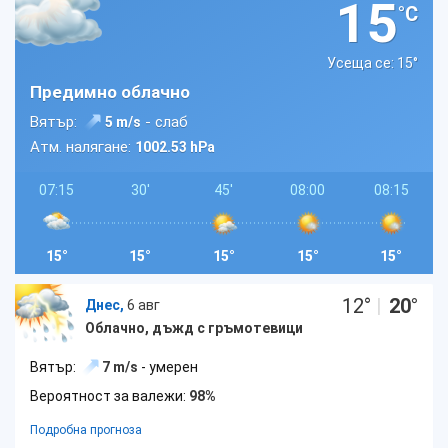
15
°C
Усеща се: 15
°
Предимно облачно
Вятър:
- слаб
5 m/s
Атм. налягане:
1002.53 hPa
07:15
30'
45'
08:00
08:15
15°
15°
15°
15°
15°
12
°
|
20
°
Днес,
6 авг
Облачно, дъжд с гръмотевици
Вятър:
7 m/s
- умерен
Вероятност за валежи:
98%
Подробна прогноза