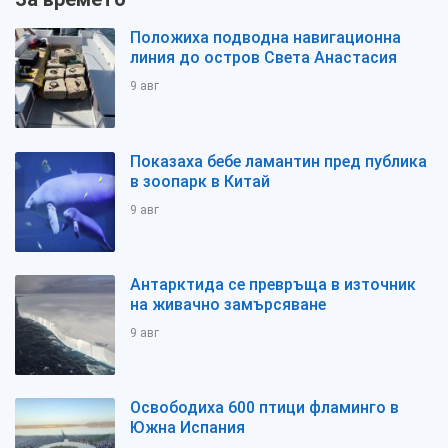
Положиха подводна навигационна
линия до остров Света Анастасия
9 авг
Показаха бебе ламантин пред публика
в зоопарк в Китай
9 авг
Антарктида се превръща в източник
на живачно замърсяване
9 авг
Освободиха 600 птици фламинго в
Южна Испания