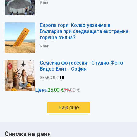
9 авг
Европа гори. Колко уязвима е
България при следващата екстремна
гореща вълна?
6 авг
Семейна фотосесия - Студио Фото
Видео Елит - София
GRABO.BG
Цена:
25.00 €
39.00 €
Виж още
Снимка на деня