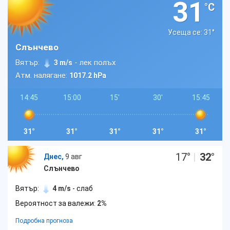
31
°C
Усеща се: 31
°
Слънчево
Вятър:
- лек полъх
3 m/s
Атм. налягане:
1017.2 hPa
14:45
15:00
15'
30'
15:45
31°
31°
31°
31°
31°
17
°
|
32
°
Днес,
9 авг
Слънчево
Вятър:
4 m/s
- слаб
Вероятност за валежи:
2%
Подробна прогноза