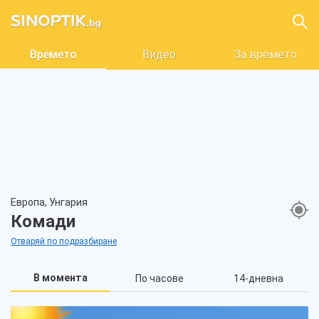
Времето
Видео
За времето
Европа, Унгария
Комади
Отваряй по подразбиране
В момента
По часове
14-дневна