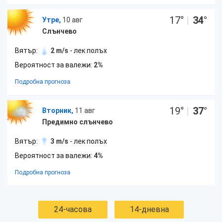
17
°
|
34
°
Утре,
10 авг
Слънчево
Вятър:
2 m/s
- лек полъх
Вероятност за валежи:
2%
Подробна прогноза
19
°
|
37
°
Вторник,
11 авг
Предимно слънчево
Вятър:
3 m/s
- лек полъх
Вероятност за валежи:
4%
Подробна прогноза
24-часова
14-дневна