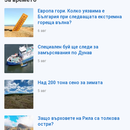
Европа гори. Колко уязвима е
България при следващата екстремна
гореща вълна?
6 авг
Специален буй ще следи за
замърсявания по Дунав
5 авг
Над 200 тона сено за зимата
5 авг
Защо върховете на Рила са толкова
остри?