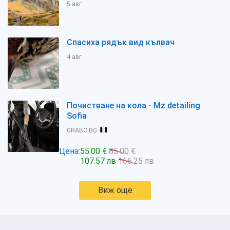
5 авг
Спасиха рядък вид кълвач
4 авг
Почистване на кола - Mz detailing
Sofia
GRABO.BG
Цена:
55.00 €
85.00 €
107.57 лв
166.25 лв
Виж още