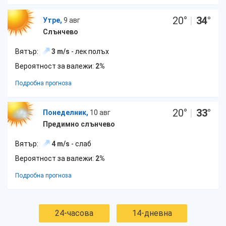
20
°
|
34
°
Утре,
9 авг
Слънчево
Вятър:
3 m/s
- лек полъх
Вероятност за валежи:
2%
Подробна прогноза
20
°
|
33
°
Понеделник,
10 авг
Предимно слънчево
Вятър:
4 m/s
- слаб
Вероятност за валежи:
2%
Подробна прогноза
24-часова
14-дневна