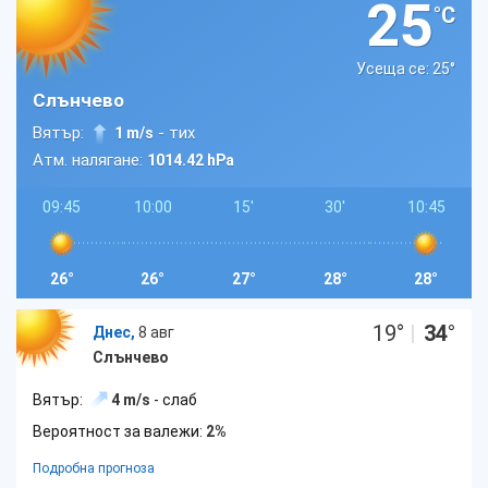
25
°C
Усеща се: 25
°
Слънчево
Вятър:
- тих
1 m/s
Атм. налягане:
1014.42 hPa
09:45
10:00
15'
30'
10:45
26°
26°
27°
28°
28°
19
°
|
34
°
Днес,
8 авг
Слънчево
Вятър:
4 m/s
- слаб
Вероятност за валежи:
2%
Подробна прогноза