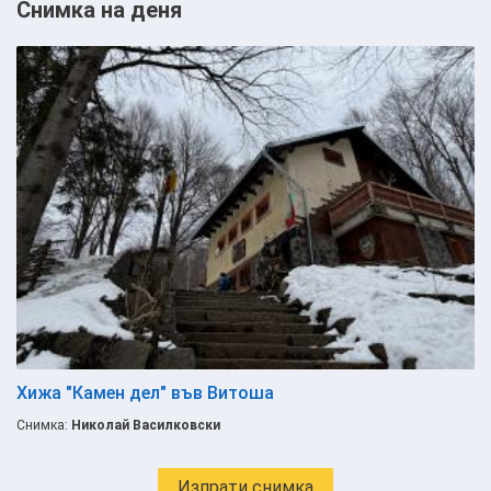
Снимка на деня
Хижа "Камен дел" във Витоша
Снимка:
Николай Василковски
Изпрати снимка