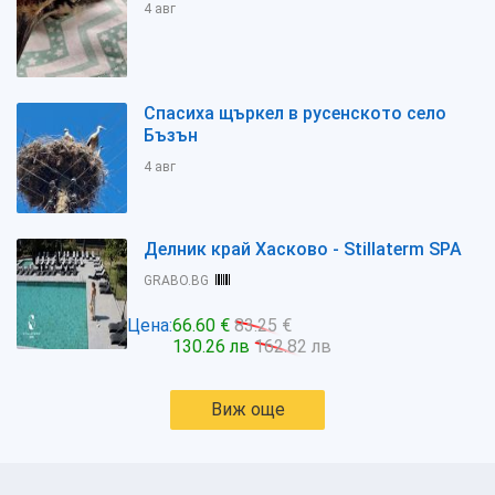
4 авг
Спасиха щъркел в русенското село
Бъзън
4 авг
Делник край Хасково - Stillaterm SPA
GRABO.BG
Цена:
66.60 €
83.25 €
130.26 лв
162.82 лв
Виж още