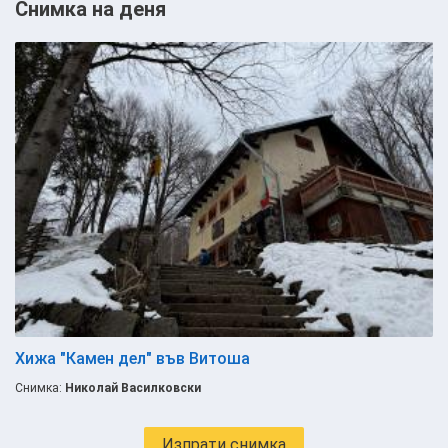
Снимка на деня
Хижа "Камен дел" във Витоша
Снимка:
Николай Василковски
Изпрати снимка