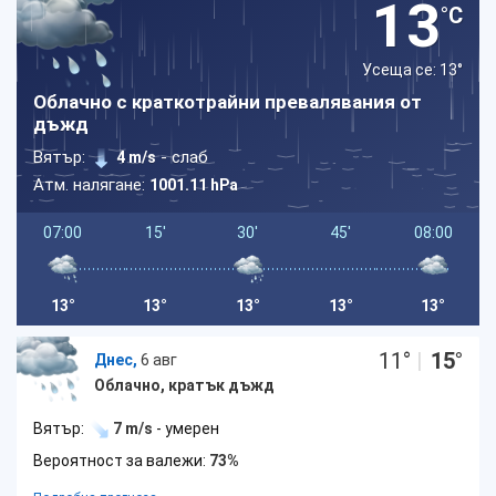
13
°C
Усеща се: 13
°
Облачно с краткотрайни превалявания от
дъжд
Вятър:
- слаб
4 m/s
Атм. налягане:
1001.11 hPa
07:00
15'
30'
45'
08:00
13°
13°
13°
13°
13°
11
°
|
15
°
Днес,
6 авг
Облачно, кратък дъжд
Вятър:
7 m/s
- умерен
Вероятност за валежи:
73%