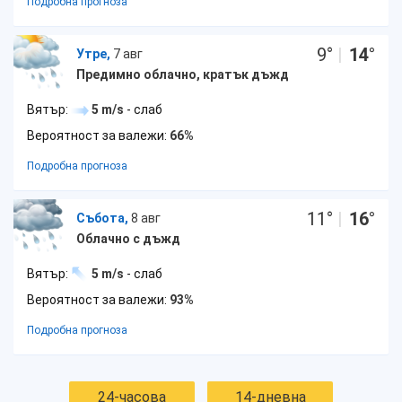
Подробна прогноза
9
°
|
14
°
Утре,
7 авг
Предимно облачно, кратък дъжд
Вятър:
5 m/s
- слаб
Вероятност за валежи:
66%
Подробна прогноза
11
°
|
16
°
Събота,
8 авг
Облачно с дъжд
Вятър:
5 m/s
- слаб
Вероятност за валежи:
93%
Подробна прогноза
24-часова
14-дневна