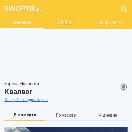
Времето
Видео
За времето
Европа, Норвегия
Квалвог
Отваряй по подразбиране
В момента
По часове
14-дневна