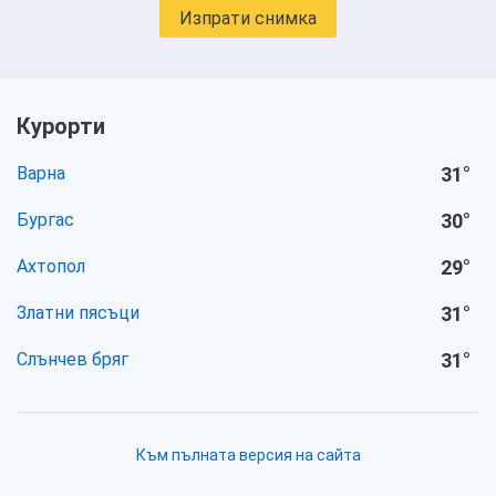
Изпрати снимка
Курорти
Варна
31
°
Бургас
30
°
Ахтопол
29
°
Златни пясъци
31
°
Слънчев бряг
31
°
Към пълната версия на сайта