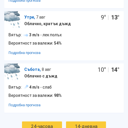
Подробна прогноза
9
°
|
13
°
Утре,
7 авг
Облачно, кратък дъжд
Вятър:
3 m/s
- лек полъх
Вероятност за валежи:
54%
Подробна прогноза
10
°
|
14
°
Събота,
8 авг
Облачно с дъжд
Вятър:
4 m/s
- слаб
Вероятност за валежи:
98%
Подробна прогноза
24-часова
14-дневна