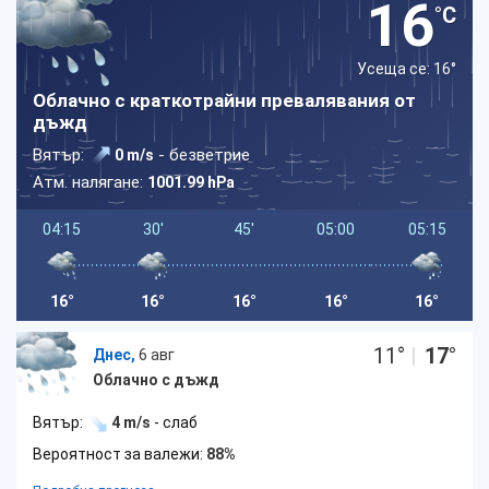
16
°C
Усеща се: 16
°
Облачно с краткотрайни превалявания от
дъжд
Вятър:
- безветрие
0 m/s
Атм. налягане:
1001.99 hPa
04:15
30'
45'
05:00
05:15
16°
16°
16°
16°
16°
11
°
|
17
°
Днес,
6 авг
Облачно с дъжд
Вятър:
4 m/s
- слаб
Вероятност за валежи:
88%