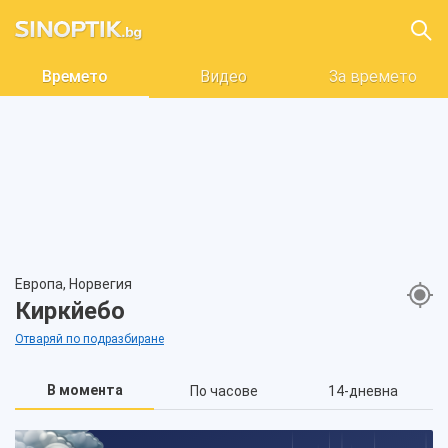
Времето
Видео
За времето
Европа, Норвегия
Киркйебо
Отваряй по подразбиране
В момента
По часове
14-дневна