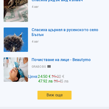
4 авг
Спасиха щъркел в русенското село
Бъзън
4 авг
Почистване на лице - Beautymo
GRABO.BG
Цена:
24.50 €
35.00 €
47.92 лв
68.45 лв
Виж още