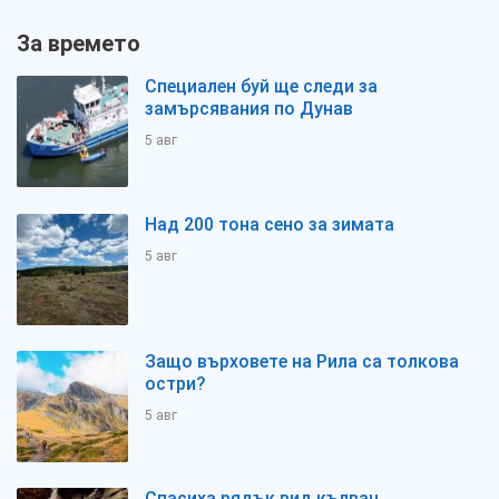
За времето
Специален буй ще следи за
замърсявания по Дунав
5 авг
Над 200 тона сено за зимата
5 авг
Защо върховете на Рила са толкова
остри?
5 авг
Спасиха рядък вид кълвач