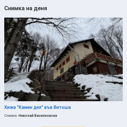
Снимка на деня
Хижа "Камен дел" във Витоша
Снимка:
Николай Василковски