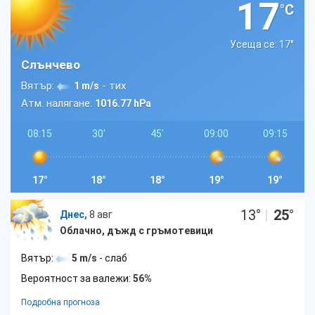
17
°C
Усеща се: 17
°
Слънчево
Вятър:
- тих
1 m/s
Атм. налягане:
1016.77 hPa
08:15
30'
45'
09:00
09:15
17°
18°
18°
19°
19°
13
°
|
25
°
Днес,
8 авг
Облачно, дъжд с гръмотевици
Вятър:
5 m/s
- слаб
Вероятност за валежи:
56%
Подробна прогноза