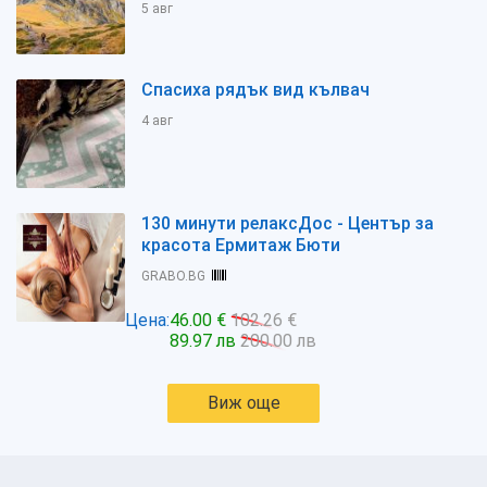
5 авг
Спасиха рядък вид кълвач
4 авг
130 минути релаксДос - Център за
красота Ермитаж Бюти
GRABO.BG
Цена:
46.00 €
102.26 €
89.97 лв
200.00 лв
Виж още