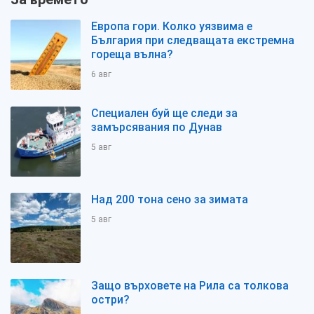
Европа гори. Колко уязвима е
България при следващата екстремна
гореща вълна?
6 авг
Специален буй ще следи за
замърсявания по Дунав
5 авг
Над 200 тона сено за зимата
5 авг
Защо върховете на Рила са толкова
остри?