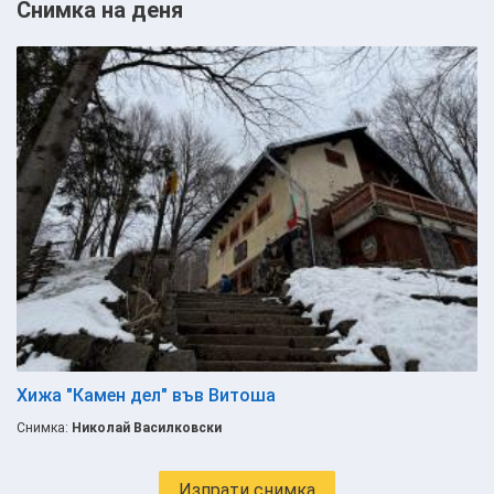
Снимка на деня
Хижа "Камен дел" във Витоша
Снимка:
Николай Василковски
Изпрати снимка