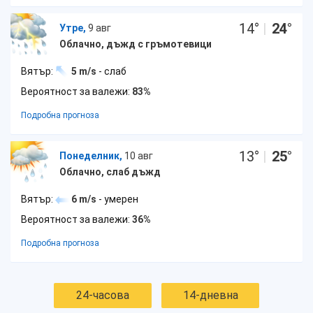
14
°
|
24
°
Утре,
9 авг
Облачно, дъжд с гръмотевици
Вятър:
5 m/s
- слаб
Вероятност за валежи:
83%
Подробна прогноза
13
°
|
25
°
Понеделник,
10 авг
Облачно, слаб дъжд
Вятър:
6 m/s
- умерен
Вероятност за валежи:
36%
Подробна прогноза
24-часова
14-дневна