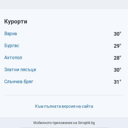
Курорти
Варна
30
°
Бургас
29
°
Ахтопол
28
°
Златни пясъци
30
°
Слънчев бряг
31
°
Към пълната версия на сайта
Мобилното приложение на Sinoptik.bg