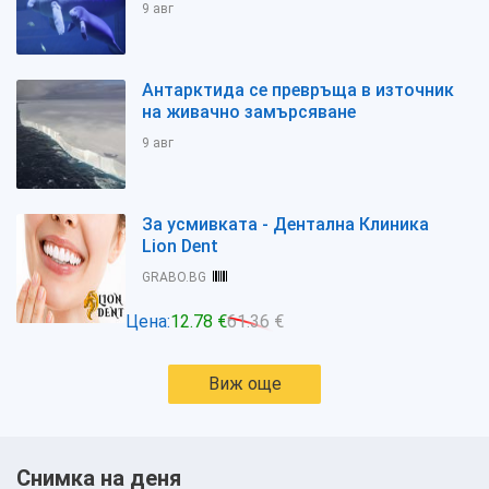
9 авг
Антарктида се превръща в източник
на живачно замърсяване
9 авг
За усмивката - Дентална Клиника
Lion Dent
GRABO.BG
Цена:
12.78 €
61.36 €
Виж още
Снимка на деня