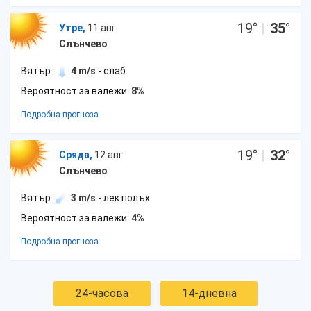
19
°
|
35
°
Утре,
11 авг
Слънчево
Вятър:
4 m/s
- слаб
Вероятност за валежи:
8%
Подробна прогноза
19
°
|
32
°
Сряда,
12 авг
Слънчево
Вятър:
3 m/s
- лек полъх
Вероятност за валежи:
4%
Подробна прогноза
24-часова
14-дневна