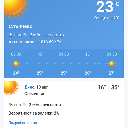
23
°C
Усеща се: 23
°
Слънчево
Вятър:
- лек полъх
2 m/s
Атм. налягане:
1016.69 hPa
08:30
45'
09:00
15'
09:30
24°
25°
25°
26°
27°
16
°
|
35
°
Днес,
10 авг
Слънчево
Вятър:
3 m/s
- лек полъх
Вероятност за валежи:
2%
Подробна прогноза