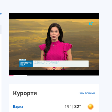
е
Курорти
Виж всички
19° |
32°
Варна