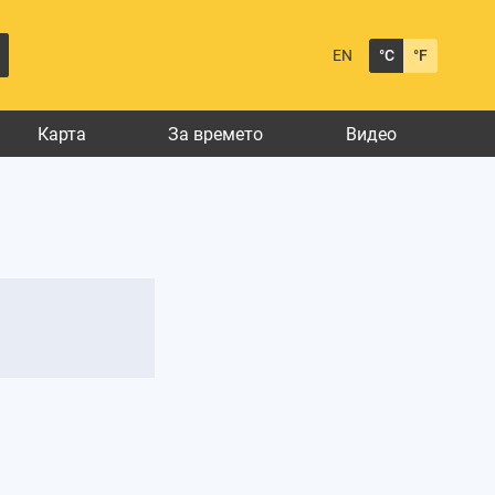
EN
°C
°F
Карта
За времето
Видео