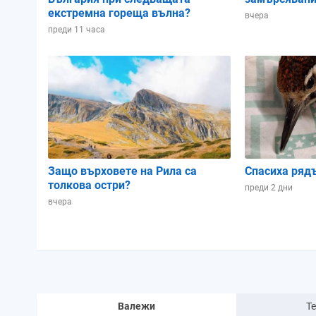
екстремна гореща вълна?
вчера
преди 11 часа
Защо върховете на Рила са
Спасиха ряд
толкова остри?
преди 2 дни
вчера
Валежи
Т