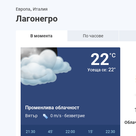
,
Европа
Италия
Лагонегро
В момента
По часове
22
°C
22°
Усеща се:
Променлива облачност
Вятър
0 m/s -
безветрие
Обла
21:30
45'
22:00
15'
22:30