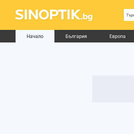
Начало
България
Европа