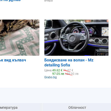
вчера
ък вид кълвач
Боядисване на волан - Mz
detailing Sofia
Цена:
49.62 €
71.07 €
97.05 лв
139.00 лв
Grabo.bg
емпература
Облачност