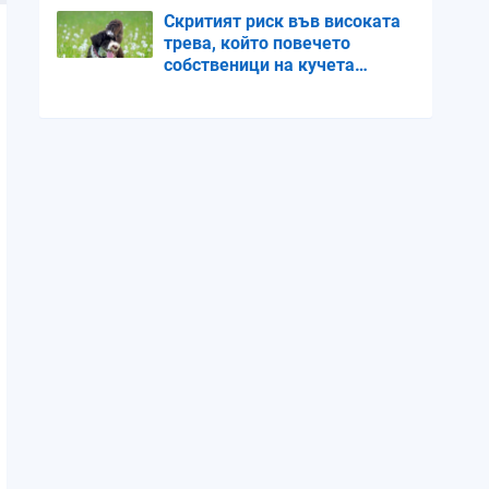
Скритият риск във високата
трева, който повечето
собственици на кучета
пренебрегват