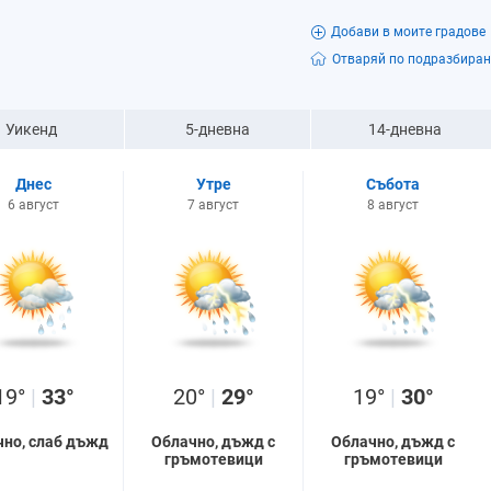
Добави в моите градове
Отваряй по подразбиран
Уикенд
5-дневна
14-дневна
Днес
Утре
Събота
6 август
7 август
8 август
19°
|
33°
20°
|
29°
19°
|
30°
чно, слаб дъжд
Облачно, дъжд с
Облачно, дъжд с
гръмотевици
гръмотевици