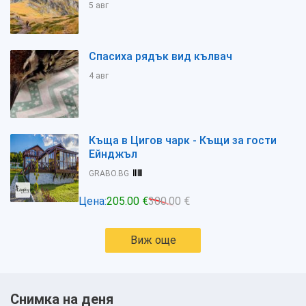
5 авг
Спасиха рядък вид кълвач
4 авг
Къща в Цигов чарк - Къщи за гости
Ейнджъл
GRABO.BG
Цена:
205.00 €
300.00 €
Виж още
Снимка на деня