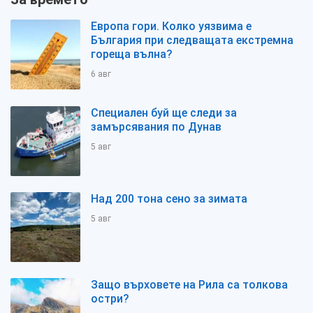
Европа гори. Колко уязвима е
България при следващата екстремна
гореща вълна?
6 авг
Специален буй ще следи за
замърсявания по Дунав
5 авг
Над 200 тона сено за зимата
5 авг
Защо върховете на Рила са толкова
остри?