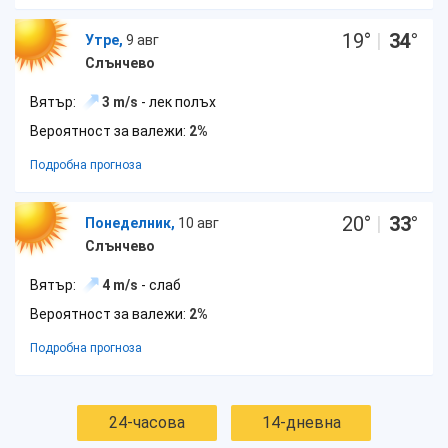
19
°
|
34
°
Утре,
9 авг
Слънчево
Вятър:
3 m/s
- лек полъх
Вероятност за валежи:
2%
Подробна прогноза
20
°
|
33
°
Понеделник,
10 авг
Слънчево
Вятър:
4 m/s
- слаб
Вероятност за валежи:
2%
Подробна прогноза
24-часова
14-дневна