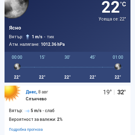
22
°C
Усеща се: 22
°
Ясно
Вятър:
- тих
1 m/s
Атм. налягане:
1012.36 hPa
00:00
15'
30'
45'
01:00
22°
22°
22°
22°
22°
19
°
|
32
°
Днес,
8 авг
Слънчево
Вятър:
5 m/s
- слаб
Вероятност за валежи:
2%
Подробна прогноза