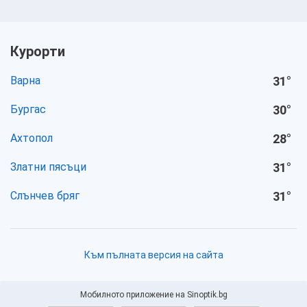
Курорти
Варна
31
°
Бургас
30
°
Ахтопол
28
°
Златни пясъци
31
°
Слънчев бряг
31
°
Към пълната версия на сайта
Мобилното приложение на Sinoptik.bg