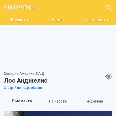
Времето
Видео
За времето
Северна Америка, САЩ
Лос Анджелис
Отваряй по подразбиране
В момента
По часове
14-дневна