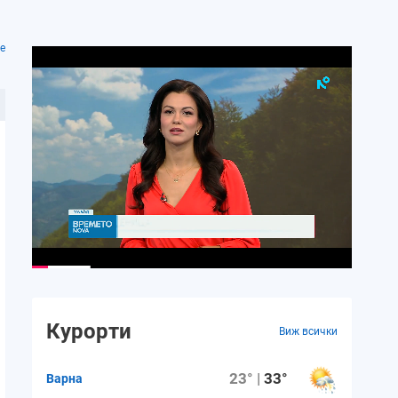
е
Курорти
Виж всички
23° |
33°
Варна