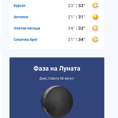
23° |
33°
Бургас
21° |
31°
Ахтопол
24° |
33°
Златни пясъци
21° |
34°
Слънчев бряг
Фаза на Луната
Днес, Събота 08 август