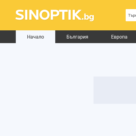
Начало
България
Европа