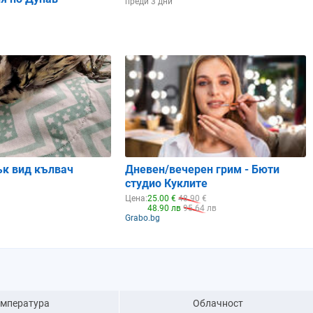
преди 3 дни
ък вид кълвач
Дневен/вечерен грим - Бюти
студио Куклите
Цена:
25.00 €
48.90 €
48.90 лв
95.64 лв
Grabo.bg
емпература
Облачност