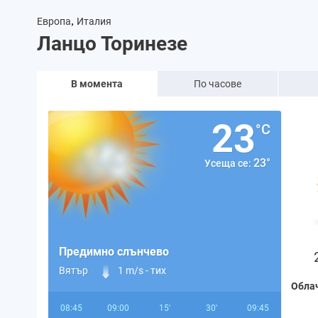
,
Европа
Италия
Ланцо Торинезе
В момента
По часове
23
°C
23°
Усеща се:
Предимно слънчево
Вятър
1 m/s -
тих
Обла
08:45
09:00
15'
30'
09:45