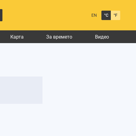
EN
°C
°F
Карта
За времето
Видео