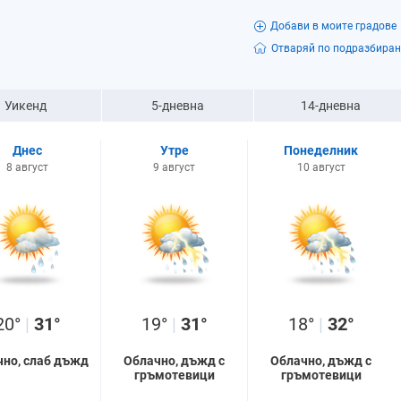
Добави в моите градове
Отваряй по подразбиран
Уикенд
5-дневна
14-дневна
Днес
Утре
Понеделник
8 август
9 август
10 август
20°
|
31°
19°
|
31°
18°
|
32°
чно, слаб дъжд
Облачно, дъжд с
Облачно, дъжд с
гръмотевици
гръмотевици