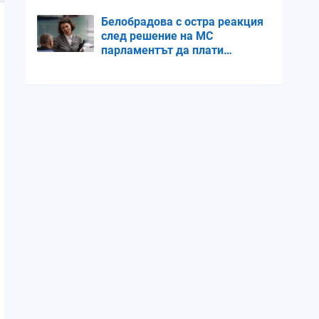
посещение
Белобрадова с остра реакция
след решение на МС
парламентът да плати
обезщетение на фирма