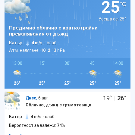
25
°C
Усеща се: 25
°
Предимно облачно с краткотрайни
превалявания от дъжд
Вятър:
- слаб
4 m/s
Атм. налягане:
1012.13 hPa
13:00
15'
30'
45'
14:00
26°
25°
25°
25°
25°
19
°
|
26
°
Днес,
6 авг
Облачно, дъжд с гръмотевици
Вятър:
4 m/s
- слаб
Вероятност за валежи:
74%