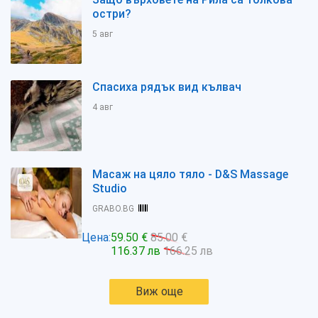
остри?
5 авг
Спасиха рядък вид кълвач
4 авг
Масаж на цяло тяло - D&S Massage
Studio
GRABO.BG
Цена:
59.50 €
85.00 €
116.37 лв
166.25 лв
Виж още