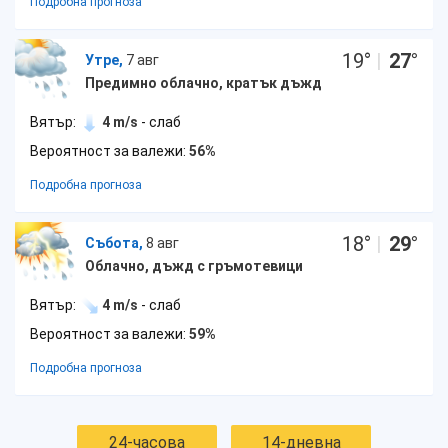
Подробна прогноза
19
°
|
27
°
Утре,
7 авг
Предимно облачно, кратък дъжд
Вятър:
4 m/s
- слаб
Вероятност за валежи:
56%
Подробна прогноза
18
°
|
29
°
Събота,
8 авг
Облачно, дъжд с гръмотевици
Вятър:
4 m/s
- слаб
Вероятност за валежи:
59%
Подробна прогноза
24-часова
14-дневна