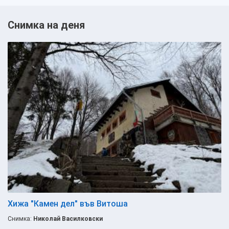
Снимка на деня
Хижа "Камен дел" във Витоша
Снимка:
Николай Василковски