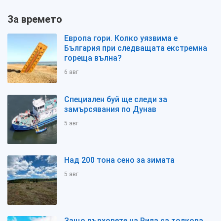
За времето
Европа гори. Колко уязвима е
България при следващата екстремна
гореща вълна?
6 авг
Специален буй ще следи за
замърсявания по Дунав
5 авг
Над 200 тона сено за зимата
5 авг
Защо върховете на Рила са толкова