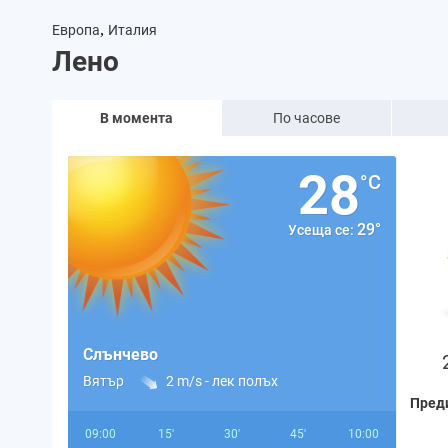
,
Европа
Италия
Лено
В момента
По часове
28
°C
29°
Усеща се:
Слънчево
Вятър
2 m/s -
лек полъх
Пред
09:00
15'
30'
45'
10:00