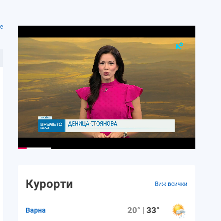
е
Курорти
Виж всички
20° |
33°
Варна