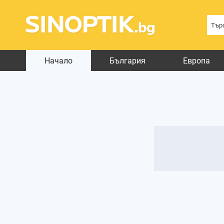
Начало
България
Европа