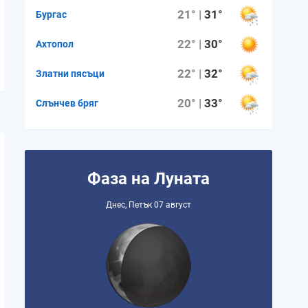
21° |
31°
Бургас
22° |
30°
Ахтопол
22° |
32°
Златни пясъци
20° |
33°
Слънчев бряг
Фаза на Луната
Днес, Петък 07 август