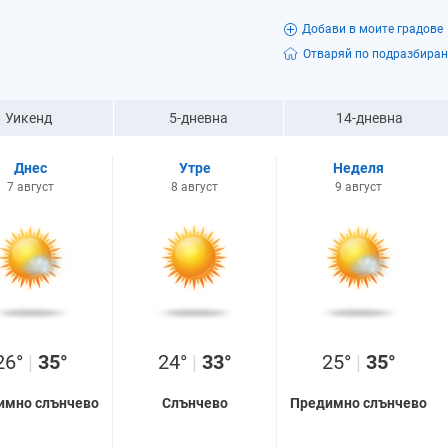
Добави в моите градове
Отваряй по подразбиран
Уикенд
5-дневна
14-дневна
Днес
Утре
Неделя
7 август
8 август
9 август
26°
|
35°
24°
|
33°
25°
|
35°
имно слънчево
Слънчево
Предимно слънчево