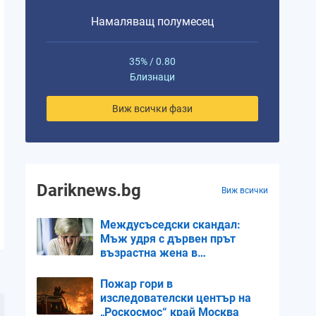
Намаляващ полумесец
35% / 0.80
Близнаци
Виж всички фази
Dariknews.bg
Виж всички
Междусъседски скандал:
Мъж удря с дървен прът
възрастна жена в
Кърджалийско
Пожар гори в
изследователски център на
„Роскосмос“ край Москва