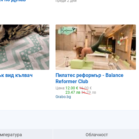
преди 2 дни
ък вид кълвач
Пилатес реформър - Balance
Reformer Club
Цена:
12.00 €
16.00 €
23.47 лв
31.29 лв
Grabo.bg
емпература
Облачност