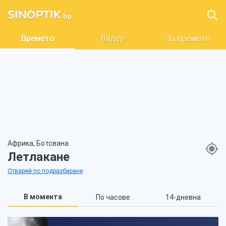
Времето
Видео
За времето
Африка, Ботсвана
Летлакане
Отваряй по подразбиране
В момента
По часове
14-дневна