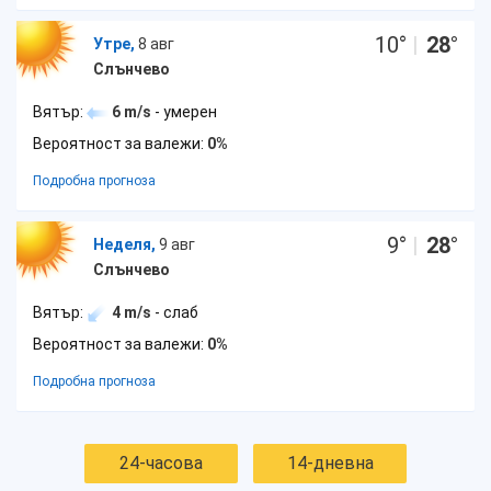
10
°
|
28
°
Утре,
8 авг
Слънчево
Вятър:
6 m/s
- умерен
Вероятност за валежи:
0%
Подробна прогноза
9
°
|
28
°
Неделя,
9 авг
Слънчево
Вятър:
4 m/s
- слаб
Вероятност за валежи:
0%
Подробна прогноза
24-часова
14-дневна