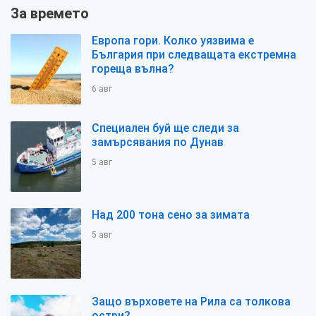
За времето
Европа гори. Колко уязвима е
България при следващата екстремна
гореща вълна?
6 авг
Специален буй ще следи за
замърсявания по Дунав
5 авг
Над 200 тона сено за зимата
5 авг
Защо върховете на Рила са толкова
остри?