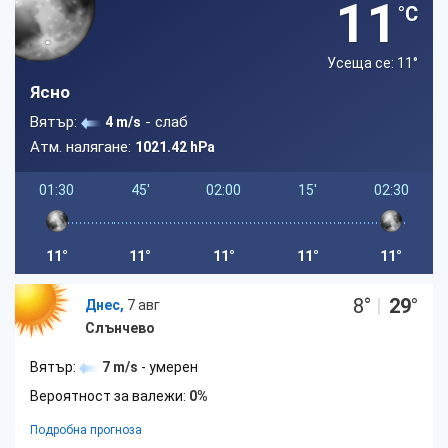
11
°C
Усеща се: 11
°
Ясно
Вятър:
- слаб
4 m/s
Атм. налягане:
1021.42 hPa
01:30
45'
02:00
15'
02:30
11°
11°
11°
11°
11°
8
°
|
29
°
Днес,
7 авг
Слънчево
Вятър:
7 m/s
- умерен
Вероятност за валежи:
0%
Подробна прогноза