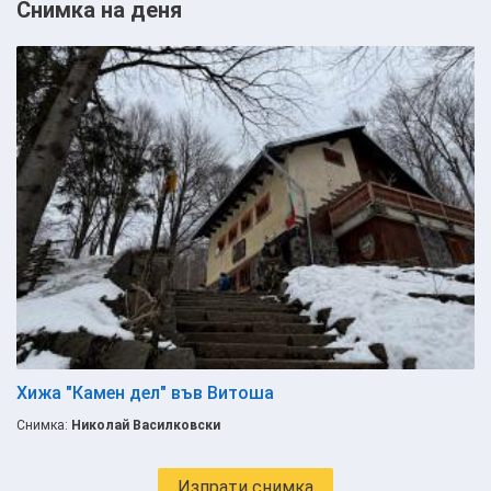
Снимка на деня
Хижа "Камен дел" във Витоша
Снимка:
Николай Василковски
Изпрати снимка