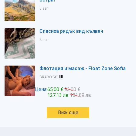
5 авг
Спасиха рядък вид кълвач
4 авг
Флотация и масаж - Float Zone Sofia
GRABO.BG
Цена:
65.00 €
93.00 €
127.13 лв
181.89 лв
Виж още